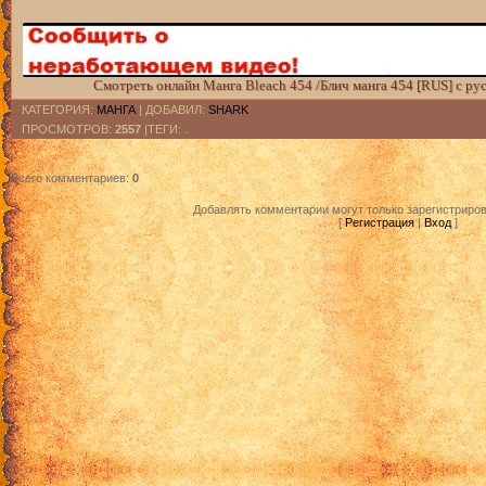
Смотреть онлайн Манга Bleach 454 /Блич манга 454 [RUS] с ру
КАТЕГОРИЯ
:
МАНГА
|
ДОБАВИЛ
:
SHARK
ПРОСМОТРОВ
:
2557
|ТЕГИ: .
Всего комментариев
:
0
Добавлять комментарии могут только зарегистриро
[
Регистрация
|
Вход
]