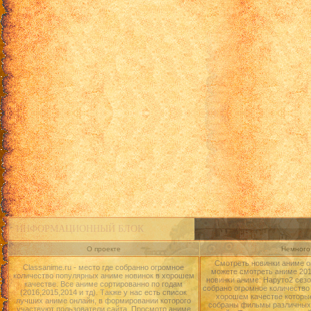
ИНФОРМАЦИОННЫЙ БЛОК
О проекте
Немного 
Смотреть новинки аниме о
Classanime.ru - место где собранно огромное
можете смотреть аниме 2015
количество популярных аниме новинок в хорошем
новинки аниме: Наруто2 сезо
качестве. Все аниме сортированно по годам
собрано огромное количество
(2016,2015,2014 и тд). Также у нас есть список
хорошем качестве которые
лучших аниме онлайн, в формировании которого
собраны фильмы различных 
участвуют пользователи сайта. Просмотр аниме