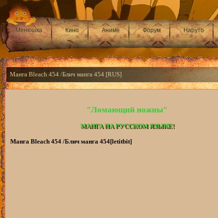
Менюшка
Кино
Аниме
Форум
Наруто
Манга Bleach 454 /Блич манга 454 [RUS]
"Ломающий ножны"
МАНГА НА РУССКОМ ЯЗЫКЕ!
Манга Bleach 454 /Блич манга 454[letitbit]