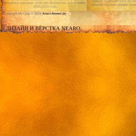
онлайн, Турецкое кино онлай
онлайн в хорошем качестве бесплатно. anime online
Индийское кино онлайн.|Ан
2015,2016 года.
Copyright MyCorp © 2026
КлассАниме.ру
ДИЗАЙН И ВЁРСТКА NEARO