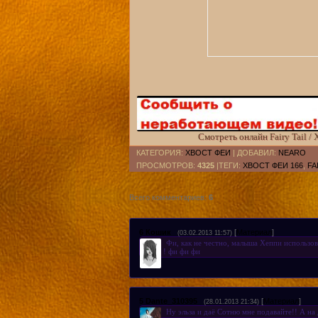
Смотреть онлайн Fairy Tail /
КАТЕГОРИЯ
:
ХВОСТ ФЕИ
|
ДОБАВИЛ
:
NEARO
ПРОСМОТРОВ
:
4325
|ТЕГИ:
ХВОСТ ФЕИ 166
,
FA
Всего комментариев
:
6
6
Кошик
[
Материал
]
(03.02.2013 11:57)
Фи, как не честно, малыша Хеппи использов
! фи фи фи
5
Dante_310395
[
Материал
]
(28.01.2013 21:34)
Ну эльза и даё Сотню мне подавайте!! А на