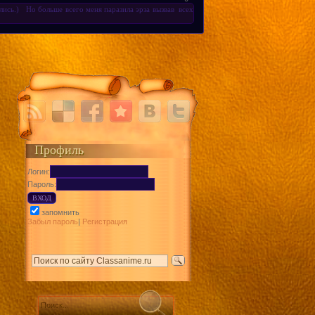
лись.) Но больше всего меня паразила эрза вызвав всех
Профиль
Логин:
Пароль:
запомнить
Забыл пароль
|
Регистрация