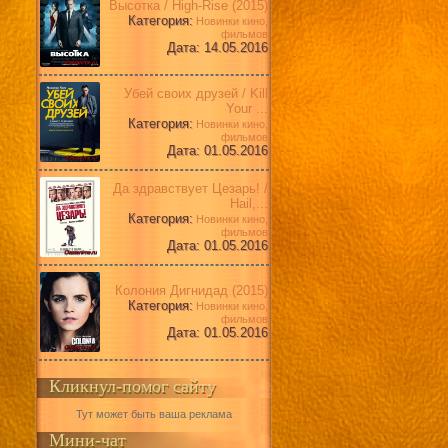
Высотка / High-Rise (2015)
Категория:
Новинки кино,
фильмов
Дата: 14.05.2016
Убей своих друзей / Kill
Your ...
Категория:
Новинки кино,
фильмов
Дата: 01.05.2016
Да здравствует Цезарь! /
Hail,...
Категория:
Новинки кино,
фильмов
Дата: 01.05.2016
Колония Дигнидад (2015)
Категория:
Новинки кино,
фильмов
Дата: 01.05.2016
Кликнул-помог сайту
Тут может быть ваша реклама
Мини-чат