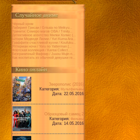
Случайное аниме
Чёрный хром
Лабиринт Грисаи / Grisaia no Meikyu...
Тринити: Семеро магов ОВА / Trinity...
Детективное агентство Милки Холмс (...
Шторм Медведя Лилии / Yuri Kuma Ara...
Граффити счастливой кухни / Koufuku...
Яттерман ночи / Yoru no Yatterman [...
Флотская коллекция / Kantai Collect...
Безграничный Фафнир / Juuou Mujin n...
Как воспитать из обычной девушки ге...
Кино онлайн
Зверополис (2016)
Категория:
Мультфильмы
Дата: 22.05.2016
Образцовый самец 2
Категория:
Фильмы
Дата: 14.05.2016