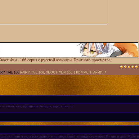
 Хвост Феи - 166 серия с русской озвучкой. Притного просмотра!
IRY TAIL 166
FAIRY TAIL 166, ХВОСТ ФЕИ 166. |
КОММЕНТАРИИ
:
7
ать в шантаже, противная гильдия, верх низости
 других ппоиг я одна всех вынесу и принесу своей команде сто очков! Ну она и даёт Ждём