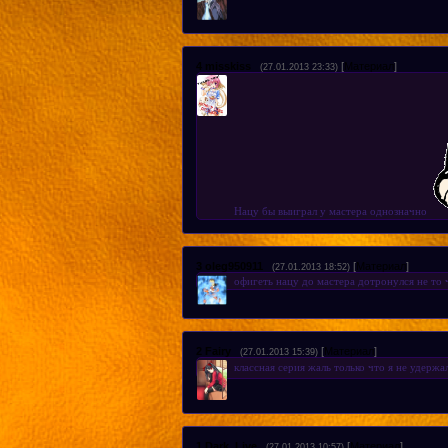
4
misskiss
[
Материал
]
(27.01.2013 23:33)
Нацу бы выиграл у мастера однозначно
3
oleg950911
[
Материал
]
(27.01.2013 18:52)
офигеть нацу до мастера дотронулся не то ч
2
Fairy
[
Материал
]
(27.01.2013 15:39)
классная серия жаль только что я не удержа
1
Dark_Live
[
Материал
]
(27.01.2013 10:57)