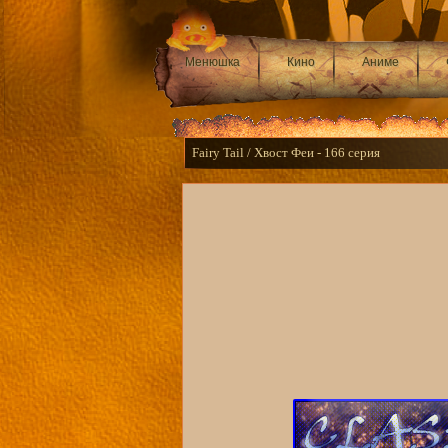
Менюшка
Кино
Аниме
Fairy Tail / Хвост Феи - 166 серия