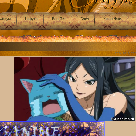
Форум
Наруто
Ван Пис
Блич
Хвост Феи
27.01.2013, 05: