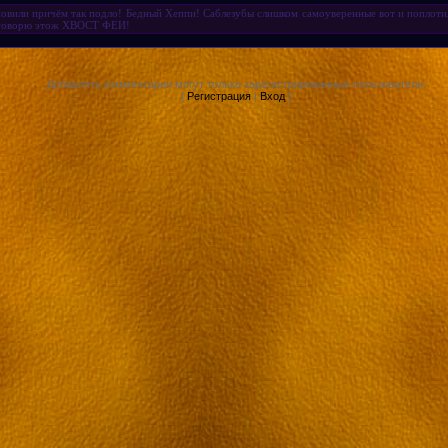
оновили причём так подло! Бедный Хеппи! Саблезубы слишком самоуверенные вот и поплоти
я говорю этож ХВОСТ ФЕИ!
Добавлять комментарии могут только зарегистрированные пользователи.
[
Регистрация
|
Вход
]