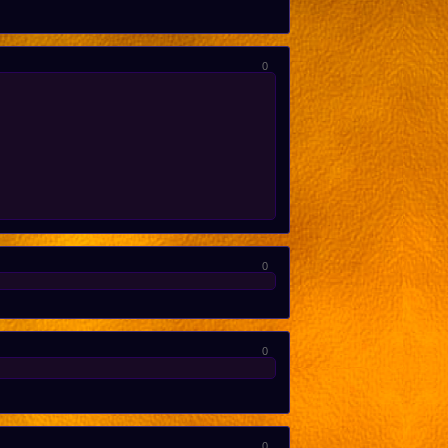
0
0
0
0