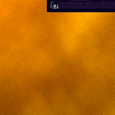
Класс просто класс . Жалко что натцу ост
100 монстров из пандемониума. Хотя что 