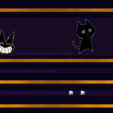
Кстати Эльза просто класс сразу 100 выбрала
то дотронулся он избивал его там класно)))))
лась и перечитала всю мангу что есть и знаю что дальше
:'(