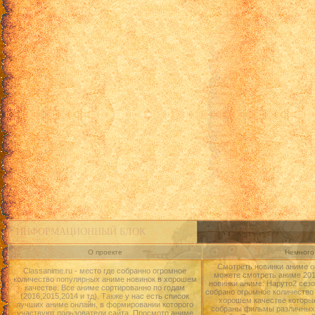
ИНФОРМАЦИОННЫЙ БЛОК
О проекте
Немного 
Смотреть новинки аниме о
Classanime.ru - место где собранно огромное
можете смотреть аниме 2015
количество популярных аниме новинок в хорошем
новинки аниме: Наруто2 сезо
качестве. Все аниме сортированно по годам
собрано огромное количество
(2016,2015,2014 и тд). Также у нас есть список
хорошем качестве которые
лучших аниме онлайн, в формировании которого
собраны фильмы различных 
участвуют пользователи сайта. Просмотр аниме