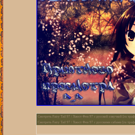
Смотреть Fairy Tail 97 / Хвост Феи 97 с русской озвучкой [ru траф
Смотреть Fairy Tail 97 / Хвост Феи 97 с русскими сабами [ru траф