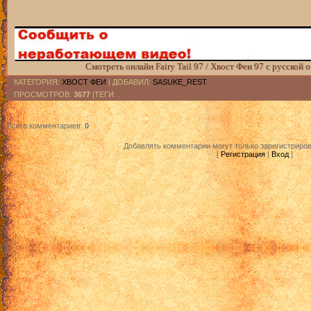
Смотреть онлайн Fairy Tail 97 / Хвост Феи 97 с русской 
КАТЕГОРИЯ
:
ХВОСТ ФЕИ
|
ДОБАВИЛ
:
SASUKE_REST
ПРОСМОТРОВ
:
3677
|ТЕГИ: .
Всего комментариев
:
0
Добавлять комментарии могут только зарегистриро
[
Регистрация
|
Вход
]