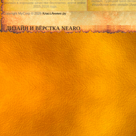
онлайн, Турецкое кино онлай
онлайн в хорошем качестве бесплатно. anime online
Индийское кино онлайн.|Ан
2015,2016 года.
Copyright MyCorp © 2026
КлассАниме.ру
ДИЗАЙН И ВЁРСТКА NEARO