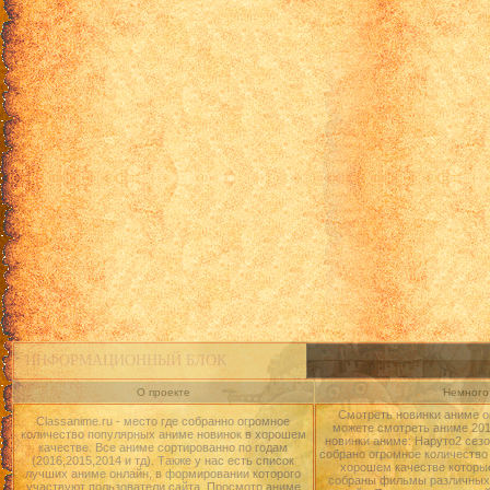
ИНФОРМАЦИОННЫЙ БЛОК
О проекте
Немного 
Смотреть новинки аниме о
Classanime.ru - место где собранно огромное
можете смотреть аниме 2015
количество популярных аниме новинок в хорошем
новинки аниме: Наруто2 сезо
качестве. Все аниме сортированно по годам
собрано огромное количество
(2016,2015,2014 и тд). Также у нас есть список
хорошем качестве которые
лучших аниме онлайн, в формировании которого
собраны фильмы различных 
участвуют пользователи сайта. Просмотр аниме