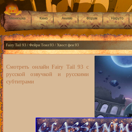
Менюшка
Кино
Аниме
Форум
Наруто
Fairy Tail 93 / Фейри Теил 93 / Хвост феи 93
Смотреть онлайн Fairy Tail 93 с
русской озвучкой и русскими
субтитрами