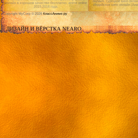
онлайн, Турецкое кино онлай
онлайн в хорошем качестве бесплатно. anime online
Индийское кино онлайн.|Ан
2015,2016 года.
Copyright MyCorp © 2026
КлассАниме.ру
ДИЗАЙН И ВЁРСТКА NEARO