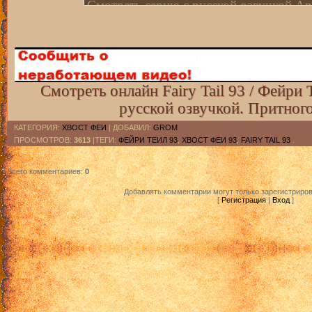
Смотреть серию с русской озвучкой Anc
Смотреть серию с русскими субтитрами
Смотреть серию с русскими субтитрами
Смотреть онлайн Fairy Tail 93 / Фейри 
русской озвучкой. Притног
КАТЕГОРИЯ
:
ХВОСТ ФЕИ
|
ДОБАВИЛ
:
GROM
ПРОСМОТРОВ
:
3613
|ТЕГИ:
ФЕЙРИ ТЕИЛ 93
,
ХВОСТ ФЕИ 93
,
FAIRY TAIL 93
.
Всего комментариев
:
0
Добавлять комментарии могут только зарегистриро
[
Регистрация
|
Вход
]