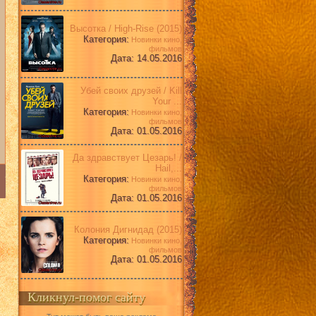
Высотка / High-Rise (2015)
Категория:
Новинки кино,
фильмов
Дата: 14.05.2016
Убей своих друзей / Kill
Your ...
Категория:
Новинки кино,
фильмов
Дата: 01.05.2016
Да здравствует Цезарь! /
Hail,...
Категория:
Новинки кино,
фильмов
Дата: 01.05.2016
Колония Дигнидад (2015)
Категория:
Новинки кино,
фильмов
Дата: 01.05.2016
Кликнул-помог сайту