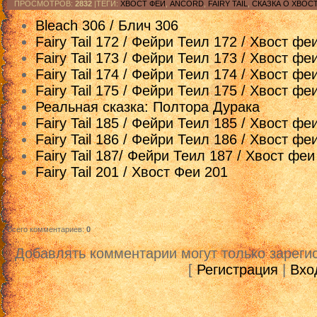
ПРОСМОТРОВ
:
2832
|ТЕГИ:
ХВОСТ ФЕИ
,
ANCORD
,
FAIRY TAIL
,
СКАЗКА О ХВОС
Bleach 306 / Блич 306
Fairy Tail 172 / Фейри Теил 172 / Хвост фе
Fairy Tail 173 / Фейри Теил 173 / Хвост фе
Fairy Tail 174 / Фейри Теил 174 / Хвост фе
Fairy Tail 175 / Фейри Теил 175 / Хвост фе
Реальная сказка: Полтора Дурака
Fairy Tail 185 / Фейри Теил 185 / Хвост фе
Fairy Tail 186 / Фейри Теил 186 / Хвост фе
Fairy Tail 187/ Фейри Теил 187 / Хвост феи
Fairy Tail 201 / Хвост Феи 201
Всего комментариев
:
0
Добавлять комментарии могут только зареги
[
Регистрация
|
Вхо