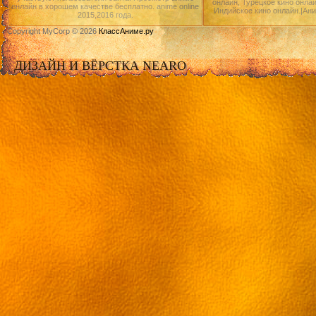
онлайн, Турецкое кино онлай
онлайн в хорошем качестве бесплатно. anime online
Индийское кино онлайн.|Ан
2015,2016 года.
Copyright MyCorp © 2026
КлассАниме.ру
ДИЗАЙН И ВЁРСТКА NEARO