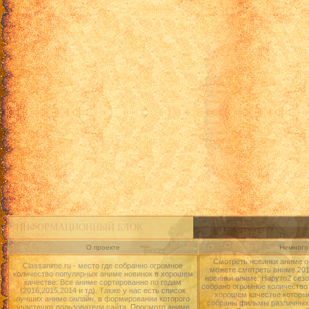
ИНФОРМАЦИОННЫЙ БЛОК
О проекте
Немного 
Смотреть новинки аниме о
Classanime.ru - место где собранно огромное
можете смотреть аниме 2015
количество популярных аниме новинок в хорошем
новинки аниме: Наруто2 сезо
качестве. Все аниме сортированно по годам
собрано огромное количество
(2016,2015,2014 и тд). Также у нас есть список
хорошем качестве которые
лучших аниме онлайн, в формировании которого
собраны фильмы различных 
участвуют пользователи сайта. Просмотр аниме