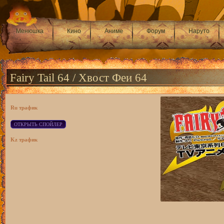
Менюшка
Кино
Аниме
Форум
Наруто
Fairy Tail 64 / Хвост Феи 64
Ru трафик
Kz трафик