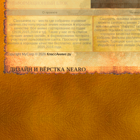
ИНФОРМАЦИОННЫЙ БЛОК
О проекте
Немног
Смотреть новинки аниме 
Classanime.ru - место где собранно огромное
можете смотреть аниме 20
количество популярных аниме новинок в хорошем
новинки аниме: Наруто2 се
качестве. Все аниме сортированно по годам
собрано огромное количест
(2016,2015,2014 и тд). Также у нас есть список
хорошем качестве котор
лучших аниме онлайн, в формировании которого
собраны фильмы различны
участвуют пользователи сайта. Просмотр аниме
онлайн, Турецкое кино онл
онлайн в хорошем качестве бесплатно. anime online
Индийское кино онлайн.|А
2015,2016 года.
Copyright MyCorp © 2026
КлассАниме.ру
ДИЗАЙН И ВЁРСТКА NEARO