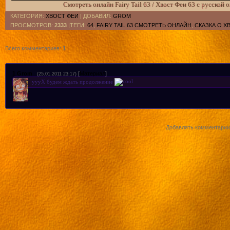
Смотреть онлайн Fairy Tail 63 / Хвост Феи 63 с русской 
КАТЕГОРИЯ
:
ХВОСТ ФЕИ
|
ДОБАВИЛ
:
GROM
ПРОСМОТРОВ
:
2333
|ТЕГИ:
64
,
FAIRY TAIL 63 СМОТРЕТЬ ОНЛАЙН
,
СКАЗКА О Х
Всего комментариев
:
1
1
Grom
[
Материал
]
(25.01.2011 23:17)
уууХ будем ждать продолжение
Добавлять комментарии 