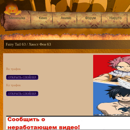
Менюшка
Кино
Аниме
Форум
Наруто
Fairy Tail 63 / Хвост Феи 63
Ru трафик
Kz трафик