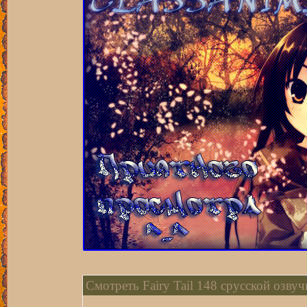
Смотреть Fairy Tail 148 срусской озвуч