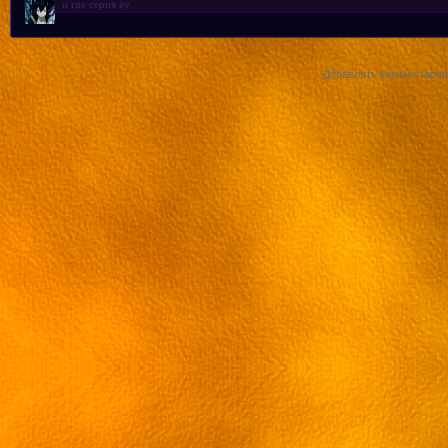
и где серия ёу
Смотреть Fairy Tail 145 с русскими су
Добавлять комментарии 