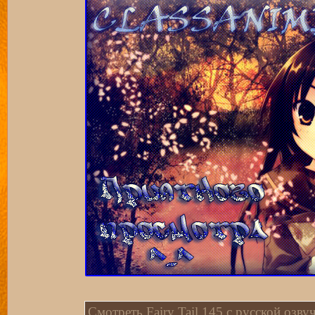
Смотреть Fairy Tail 145 с русской озву