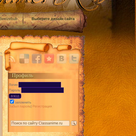
Beelzebub
Выберите дизайн сайта
23
Профиль
Логин:
Пароль:
запомнить
Забыл пароль
|
Регистрация