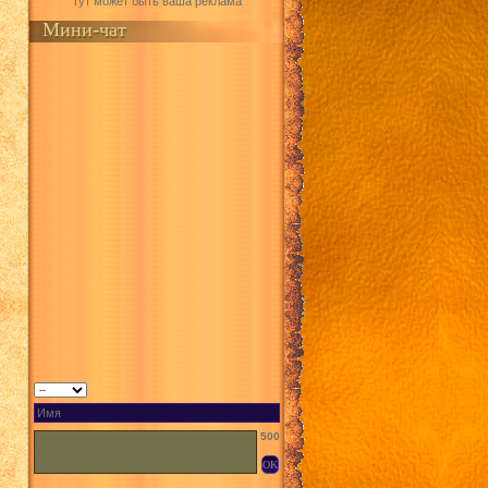
Тут может быть ваша реклама
Мини-чат
500