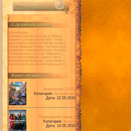
Случайное аниме
Чёрный хром
Лабиринт Грисаи / Grisaia no Meikyu...
Тринити: Семеро магов ОВА / Trinity...
Детективное агентство Милки Холмс (...
Шторм Медведя Лилии / Yuri Kuma Ara...
Граффити счастливой кухни / Koufuku...
Яттерман ночи / Yoru no Yatterman [...
Флотская коллекция / Kantai Collect...
Безграничный Фафнир / Juuou Mujin n...
Как воспитать из обычной девушки ге...
Кино онлайн
Зверополис (2016)
Категория:
Мультфильмы
Дата: 22.05.2016
Образцовый самец 2
Категория:
Фильмы
Дата: 14.05.2016