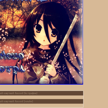
кой озвучкой Ancord [kz трафик]
кой озвучкой Ancord [rutube]