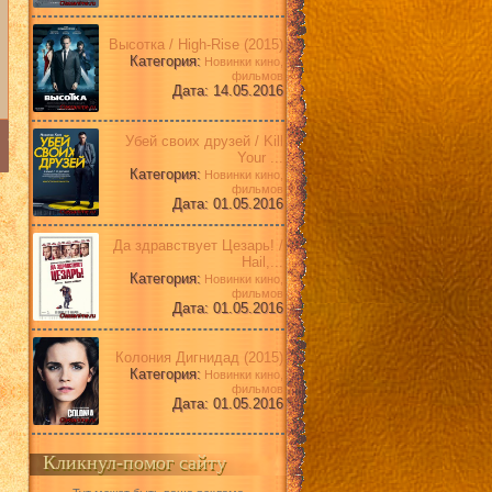
Высотка / High-Rise (2015)
Категория:
Новинки кино,
фильмов
Дата: 14.05.2016
Убей своих друзей / Kill
Your ...
Категория:
Новинки кино,
фильмов
Дата: 01.05.2016
Да здравствует Цезарь! /
Hail,...
Категория:
Новинки кино,
фильмов
Дата: 01.05.2016
Колония Дигнидад (2015)
Категория:
Новинки кино,
фильмов
Дата: 01.05.2016
Кликнул-помог сайту