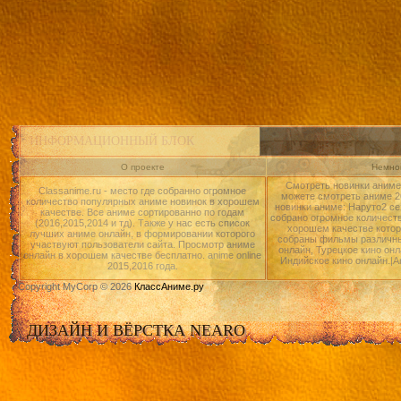
ИНФОРМАЦИОННЫЙ БЛОК
О проекте
Немног
Смотреть новинки аниме 
Classanime.ru - место где собранно огромное
можете смотреть аниме 20
количество популярных аниме новинок в хорошем
новинки аниме: Наруто2 се
качестве. Все аниме сортированно по годам
собрано огромное количест
(2016,2015,2014 и тд). Также у нас есть список
хорошем качестве котор
лучших аниме онлайн, в формировании которого
собраны фильмы различны
участвуют пользователи сайта. Просмотр аниме
онлайн, Турецкое кино онл
онлайн в хорошем качестве бесплатно. anime online
Индийское кино онлайн.|А
2015,2016 года.
Copyright MyCorp © 2026
КлассАниме.ру
ДИЗАЙН И ВЁРСТКА NEARO