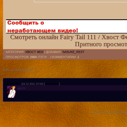
Смотреть Fairy Tail 111 с русскими субтитрами [kz трафик]
Смотреть Fairy Tail 111 с русскими субтитрами [ru трафик]
Смотреть онлайн Fairy Tail 111 / Хвост Ф
Притного просмот
КАТЕГОРИЯ
:
ХВОСТ ФЕИ
|
ДОБАВИЛ
:
SASUKE_REST
ПРОСМОТРОВ
:
2960
|ТЕГИ: . |
КОММЕНТАРИИ
:
1
Всего комментариев
:
1
1
blamb
[
Материал
]
(24.12.2011 23:54)
круто
Добавлять комментарии 