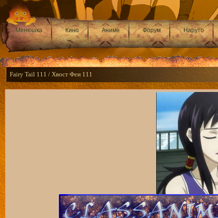
Менюшка
Кино
Аниме
Форум
Наруто
Fairy Tail 111 / Хвост Феи 111