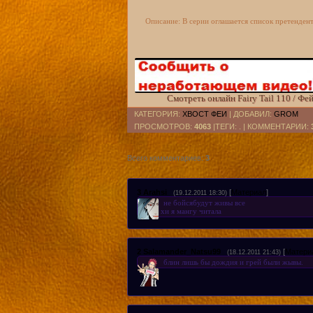
Смотреть серию с русскими су
Описание: В серии оглашается список претендент
Смотреть серию с русскими су
Смотреть онлайн Fairy Tail 110 / Фе
КАТЕГОРИЯ
:
ХВОСТ ФЕИ
|
ДОБАВИЛ
:
GROM
ПРОСМОТРОВ
:
4063
|ТЕГИ: . |
КОММЕНТАРИИ
:
Всего комментариев
:
3
3
Arahsi
[
Материал
]
(19.12.2011 18:30)
не бойсябудут живы все
хи я мангу читала
2
Salamander_Natsu99
[
Матери
(18.12.2011 21:43)
блин лишь бы дождия и грей были жывы.