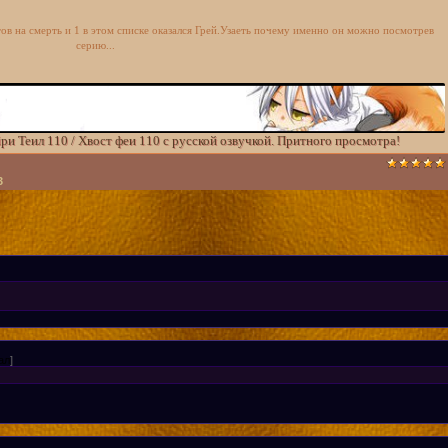
бтитрами [kz трафик]
ов на смерть и 1 в этом списке оказался Грей.Узаеть почему именно он можно посмотрев
бтитрами [ru трафик]
серию...
йри Теил 110 / Хвост феи 110 с русской озвучкой. Притного просмотра!
3
ал
]