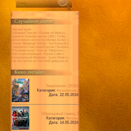
Случайное аниме
Чёрный хром
Лабиринт Грисаи / Grisaia no Meikyu...
Тринити: Семеро магов ОВА / Trinity...
Детективное агентство Милки Холмс (...
Шторм Медведя Лилии / Yuri Kuma Ara...
Граффити счастливой кухни / Koufuku...
Яттерман ночи / Yoru no Yatterman [...
Флотская коллекция / Kantai Collect...
Безграничный Фафнир / Juuou Mujin n...
Как воспитать из обычной девушки ге...
Кино онлайн
Зверополис (2016)
Категория:
Мультфильмы
Дата: 22.05.2016
Образцовый самец 2
Категория:
Фильмы
Дата: 14.05.2016