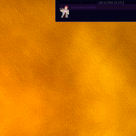
1
Salamander_Natsu99
[
Матери
(18.12.2011 21:17)
хорошая серийка