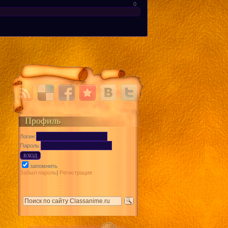
0
Профиль
Логин:
Пароль:
запомнить
Забыл пароль
|
Регистрация