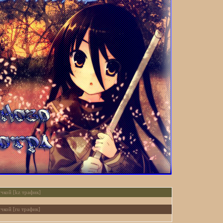
чкой [kz трафик]
чкой [ru трафик]