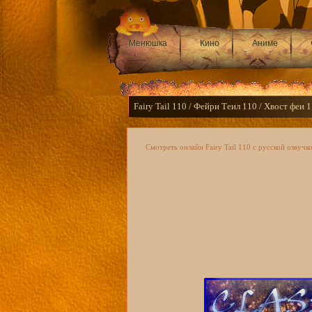
Менюшка
Кино
Аниме
Fairy Tail 110 / Фейри Теил 110 / Хвост феи 
Смотреть онлайн Fairy Tail 110 с русской озвучко