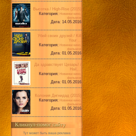
Высотка / High-Rise (2015)
Категория:
Новинки кино,
фильмов
Дата: 14.05.2016
Убей своих друзей / Kill
Your ...
Категория:
Новинки кино,
фильмов
Дата: 01.05.2016
Да здравствует Цезарь! /
Hail,...
Категория:
Новинки кино,
фильмов
Дата: 01.05.2016
Колония Дигнидад (2015)
Категория:
Новинки кино,
фильмов
Дата: 01.05.2016
Кликнул-помог сайту
Тут может быть ваша реклама