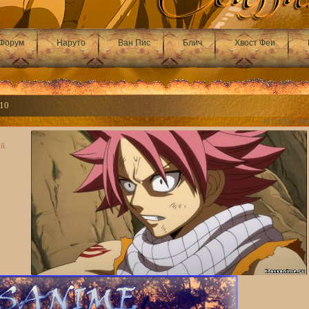
Форум
Наруто
Ван Пис
Блич
Хвост Феи
110
18.12.2011, 16:
й.