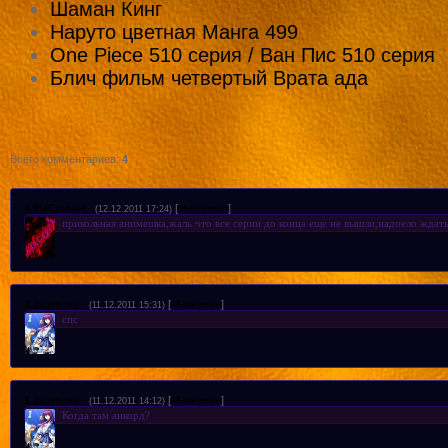
Шаман Кинг
Наруто цветная Манга 499
One Piece 510 серия / Ван Пис 510 серия
Блич фильм четвертый Врата ада
Всего комментариев
:
4
4
МаСсюнЯ
[
Материал
]
(12.12.2011 17:24)
прикольная анимешка,жаль что все серии до конца еще не вышли,надоело жда
3
dezmont
[
Материал
]
(11.12.2011 15:31)
спс
1
dezmont
[
Материал
]
(11.12.2011 14:12)
Когда там анкорд?