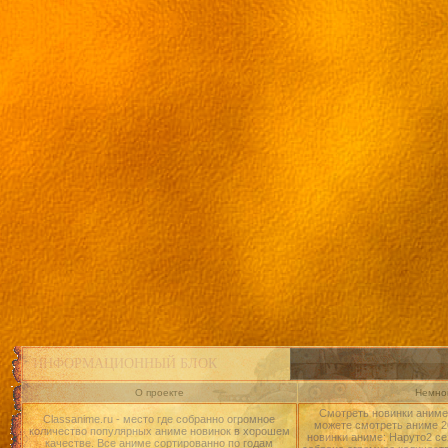
ИНФОРМАЦИОННЫЙ БЛОК
О проекте
Немног
Смотреть новинки аниме 
Classanime.ru - место где собранно огромное
можете смотреть аниме 20
количество популярных аниме новинок в хорошем
новинки аниме: Наруто2 се
качестве. Все аниме сортированно по годам