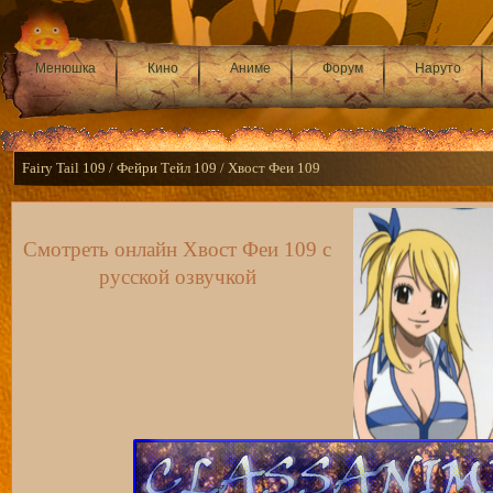
Менюшка
Кино
Аниме
Форум
Наруто
Fairy Tail 109 / Фейри Тейл 109 / Хвост Феи 109
Смотреть онлайн Хвост Феи 109 с
русской озвучкой