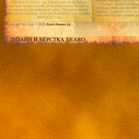
собрано огромное количест
(2016,2015,2014 и тд). Также у нас есть список
хорошем качестве котор
лучших аниме онлайн, в формировании которого
собраны фильмы различны
участвуют пользователи сайта. Просмотр аниме
онлайн, Турецкое кино онл
онлайн в хорошем качестве бесплатно. anime online
Индийское кино онлайн.|А
2015,2016 года.
Copyright MyCorp © 2026
КлассАниме.ру
ДИЗАЙН И ВЁРСТКА NEARO