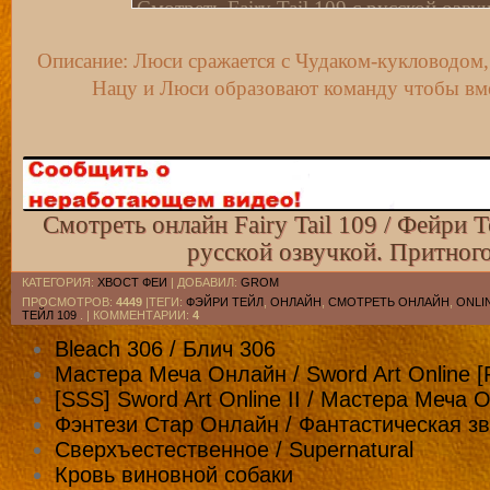
Смотреть Fairy Tail 109 с русской озву
Описание: Люси сражается с Чудаком-кукловодом,
Смотреть Fairy Tail 109 с русскими суб
Нацу и Люси образовают команду чтобы вме
Смотреть Fairy Tail 109 с русскими суб
Смотреть онлайн Fairy Tail 109 / Фейри Т
русской озвучкой. Притног
КАТЕГОРИЯ
:
ХВОСТ ФЕИ
|
ДОБАВИЛ
:
GROM
ПРОСМОТРОВ
:
4449
|ТЕГИ:
ФЭЙРИ ТЕЙЛ
,
ОНЛАЙН
,
СМОТРЕТЬ ОНЛАЙН
,
ONLI
ТЕЙЛ 109
. |
КОММЕНТАРИИ
:
4
Bleach 306 / Блич 306
Мастера Меча Онлайн / Sword Art Online [
[SSS] Sword Art Online II / Мастера Меча 
Фэнтези Стар Онлайн / Фантастическая зв
Сверхъестественное / Supernatural
Кровь виновной собаки