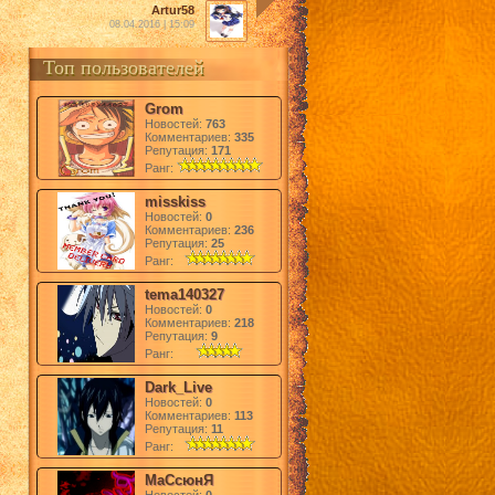
Artur58
08.04.2016 | 15:09
Топ пользователей
Grom
Новостей:
763
Комментариев:
335
Репутация:
171
Ранг:
misskiss
Новостей:
0
Комментариев:
236
Репутация:
25
Ранг:
tema140327
Новостей:
0
Комментариев:
218
Репутация:
9
Ранг:
Dark_Live
Новостей:
0
Комментариев:
113
Репутация:
11
Ранг:
МаСсюнЯ