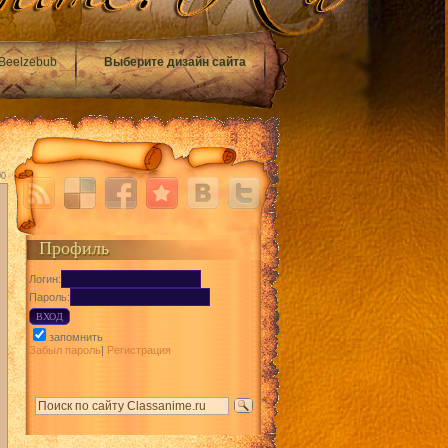
Beelzebub
Выберите дизайн сайта
00
Профиль
Логин:
Пароль:
запомнить
Забыл пароль
|
Регистрация