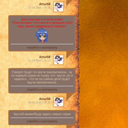
Artur58
10.04.2016 | 19:36
Дата выхода 2 сезона аниме
"Получеловек" состоится в феврале 2017
года, аниме официально продлен.
перейти к материалу
Artur58
10.04.2016 | 19:12
Говорят будет по круче ванпанчмена , ну
по первый серии не скажу что круче ,но я
надеюсь , что он на самом деле будет
круче ванпанчмена.
перейти к материалу
Artur58
08.04.2016 | 19:31
Крутой аниме!Буду ждать новые серии
перейти к материалу