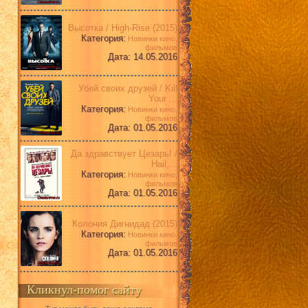
Высотка / High-Rise (2015)
Категория:
Новинки кино,
фильмов
Дата: 14.05.2016
Убей своих друзей / Kill
Your ...
Категория:
Новинки кино,
фильмов
Дата: 01.05.2016
Да здравствует Цезарь! /
Hail,...
Категория:
Новинки кино,
фильмов
Дата: 01.05.2016
Колония Дигнидад (2015)
Категория:
Новинки кино,
фильмов
Дата: 01.05.2016
Кликнул-помог сайту