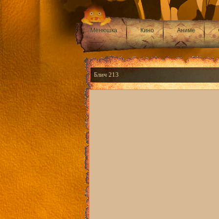
Менюшка
Кино
Аниме
Блич 213