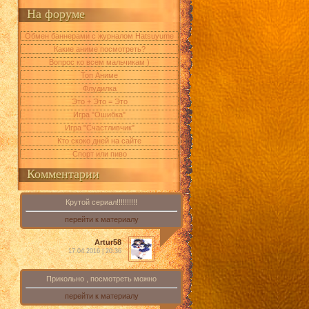
На форуме
Обмен баннерами с журналом Hatsuyume
Какие аниме посмотреть?
Вопрос ко всем мальчикам )
Топ Аниме
Флудилка
Это + Это = Это
Игра "Ошибка"
Игра "Счастливчик"
Кто скоко дней на сайте
Спорт или пиво
Комментарии
Крутой сериал!!!!!!!!!!
перейти к материалу
Artur58
17.04.2016 | 20:36
Прикольно , посмотреть можно
перейти к материалу