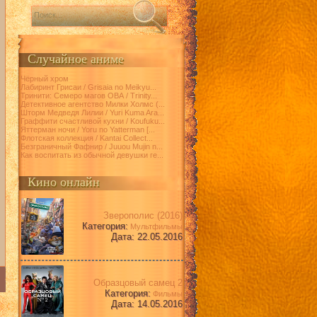
Случайное аниме
Чёрный хром
Лабиринт Грисаи / Grisaia no Meikyu...
Тринити: Семеро магов ОВА / Trinity...
Детективное агентство Милки Холмс (...
Шторм Медведя Лилии / Yuri Kuma Ara...
Граффити счастливой кухни / Koufuku...
Яттерман ночи / Yoru no Yatterman [...
Флотская коллекция / Kantai Collect...
Безграничный Фафнир / Juuou Mujin n...
Как воспитать из обычной девушки ге...
Кино онлайн
Зверополис (2016)
Категория:
Мультфильмы
Дата: 22.05.2016
Образцовый самец 2
Категория:
Фильмы
Дата: 14.05.2016