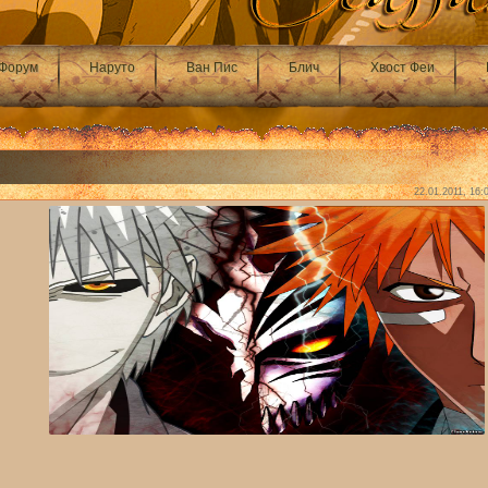
Форум
Наруто
Ван Пис
Блич
Хвост Феи
22.01.2011, 16: