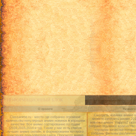
ИНФОРМАЦИОННЫЙ БЛОК
О проекте
Немного 
Смотреть новинки аниме о
Classanime.ru - место где собранно огромное
можете смотреть аниме 2015
количество популярных аниме новинок в хорошем
новинки аниме: Наруто2 сезо
качестве. Все аниме сортированно по годам
собрано огромное количество
(2016,2015,2014 и тд). Также у нас есть список
хорошем качестве которые
лучших аниме онлайн, в формировании которого
собраны фильмы различных 
участвуют пользователи сайта. Просмотр аниме