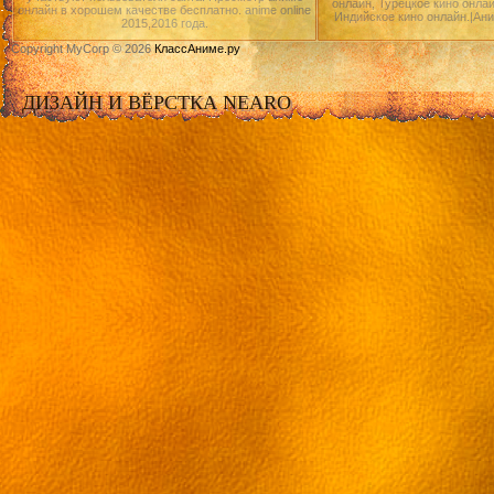
онлайн, Турецкое кино онлай
онлайн в хорошем качестве бесплатно. anime online
Индийское кино онлайн.|Ан
2015,2016 года.
Copyright MyCorp © 2026
КлассАниме.ру
ДИЗАЙН И ВЁРСТКА NEARO