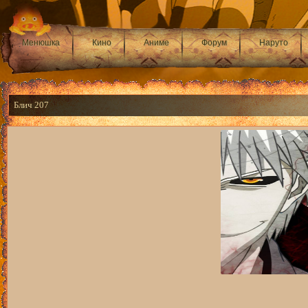
Менюшка
Кино
Аниме
Форум
Наруто
Блич 207