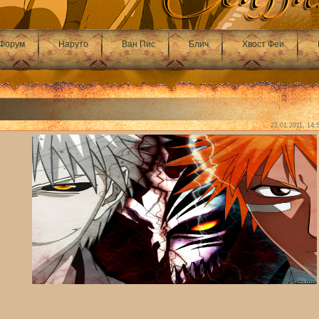
Форум
Наруто
Ван Пис
Блич
Хвост Феи
22.01.2011, 14: