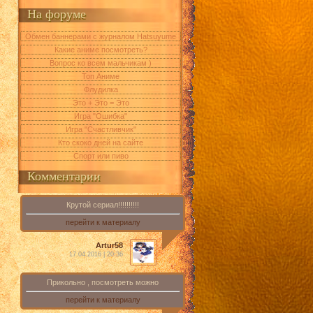
На форуме
Обмен баннерами с журналом Hatsuyume
Какие аниме посмотреть?
Вопрос ко всем мальчикам )
Топ Аниме
Флудилка
Это + Это = Это
Игра "Ошибка"
Игра "Счастливчик"
Кто скоко дней на сайте
Спорт или пиво
Комментарии
Крутой сериал!!!!!!!!!!
перейти к материалу
Artur58
17.04.2016 | 20:36
Прикольно , посмотреть можно
перейти к материалу