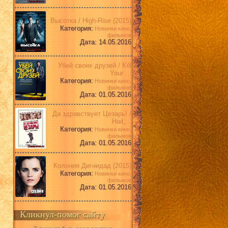
Высотка / High-Rise (2015)
Категория:
Новинки кино,
фильмов
Дата: 14.05.2016
Убей своих друзей / Kill
Your ...
Категория:
Новинки кино,
фильмов
Дата: 01.05.2016
Да здравствует Цезарь! /
Hail,...
Категория:
Новинки кино,
фильмов
Дата: 01.05.2016
Колония Дигнидад (2015)
Категория:
Новинки кино,
фильмов
Дата: 01.05.2016
Кликнул-помог сайту