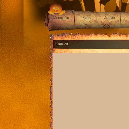
Менюшка
Кино
Аниме
Блич 201