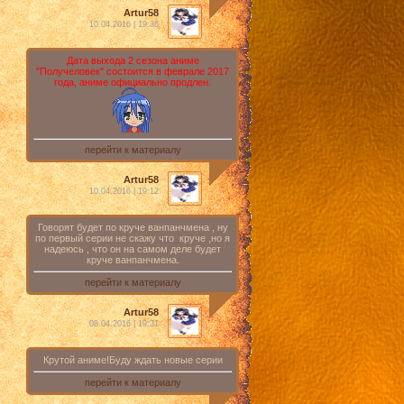
Artur58
10.04.2016 | 19:36
Дата выхода 2 сезона аниме
"Получеловек" состоится в феврале 2017
года, аниме официально продлен.
перейти к материалу
Artur58
10.04.2016 | 19:12
Говорят будет по круче ванпанчмена , ну
по первый серии не скажу что круче ,но я
надеюсь , что он на самом деле будет
круче ванпанчмена.
перейти к материалу
Artur58
08.04.2016 | 19:31
Крутой аниме!Буду ждать новые серии
перейти к материалу