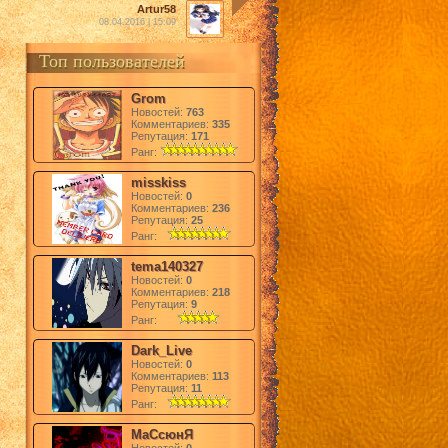
Artur58
08.04.2016 | 15:09
Топ пользователей
Grom
Новостей:
763
Комментариев:
335
Репутация:
171
Ранг:
misskiss
Новостей:
0
Комментариев:
236
Репутация:
25
Ранг:
tema140327
Новостей:
0
Комментариев:
218
Репутация:
9
Ранг:
Dark_Live
Новостей:
0
Комментариев:
113
Репутация:
11
Ранг:
МаСсюнЯ