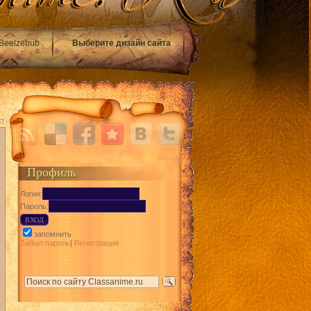
Beelzebub
Выберите дизайн сайта
57
Профиль
Логин:
Пароль:
запомнить
Забыл пароль
|
Регистрация