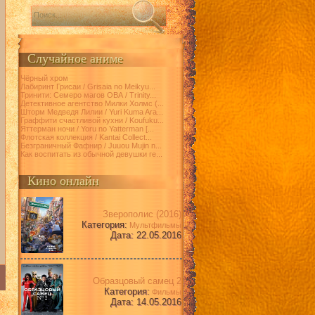
Случайное аниме
Чёрный хром
Лабиринт Грисаи / Grisaia no Meikyu...
Тринити: Семеро магов ОВА / Trinity...
Детективное агентство Милки Холмс (...
Шторм Медведя Лилии / Yuri Kuma Ara...
Граффити счастливой кухни / Koufuku...
Яттерман ночи / Yoru no Yatterman [...
Флотская коллекция / Kantai Collect...
Безграничный Фафнир / Juuou Mujin n...
Как воспитать из обычной девушки ге...
Кино онлайн
Зверополис (2016)
Категория:
Мультфильмы
Дата: 22.05.2016
Образцовый самец 2
Категория:
Фильмы
Дата: 14.05.2016