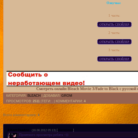
Озвучка:
1 часть:
2 часть:
3 часть:
Смотреть онлайн Bleach Movie 3/Fade to Black с русской
КАТЕГОРИЯ
:
BLEACH
|
ДОБАВИЛ
:
GROM
ПРОСМОТРОВ
:
2511
|ТЕГИ: . |
КОММЕНТАРИИ
:
4
Всего комментариев
:
4
4
Kam1kadze
[
Материал
]
(16.06.2012 05:13)
Приятного просмотра ребята +))