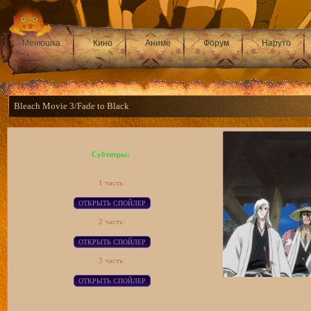
Менюшка
Кино
Аниме
Форум
Наруто
Bleach Movie 3/Fade to Black
Субтитры:
1 часть:
2 часть:
3 часть: