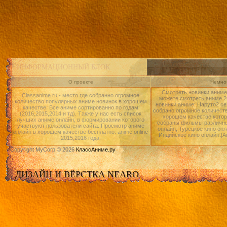
ИНФОРМАЦИОННЫЙ БЛОК
О проекте
Немног
Смотреть новинки аниме 
Classanime.ru - место где собранно огромное
можете смотреть аниме 20
количество популярных аниме новинок в хорошем
новинки аниме: Наруто2 се
качестве. Все аниме сортированно по годам
собрано огромное количест
(2016,2015,2014 и тд). Также у нас есть список
хорошем качестве котор
лучших аниме онлайн, в формировании которого
собраны фильмы различны
участвуют пользователи сайта. Просмотр аниме
онлайн, Турецкое кино онл
онлайн в хорошем качестве бесплатно. anime online
Индийское кино онлайн.|А
2015,2016 года.
Copyright MyCorp © 2026
КлассАниме.ру
ДИЗАЙН И ВЁРСТКА NEARO