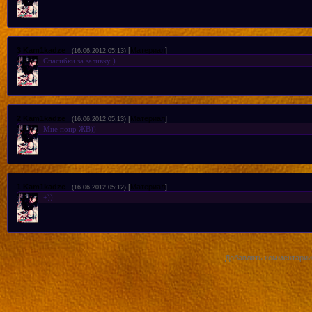
3
Kam1kadze
[
Материал
]
(16.06.2012 05:13)
Спасибки за заливку )
2
Kam1kadze
[
Материал
]
(16.06.2012 05:13)
Мне понр ЖВ))
1
Kam1kadze
[
Материал
]
(16.06.2012 05:12)
+))
Добавлять комментарии 