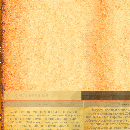
ИНФОРМАЦИОННЫЙ БЛОК
О проекте
Немного 
Смотреть новинки аниме о
Classanime.ru - место где собранно огромное
можете смотреть аниме 2015
количество популярных аниме новинок в хорошем
новинки аниме: Наруто2 сезо
качестве. Все аниме сортированно по годам
собрано огромное количество
(2016,2015,2014 и тд). Также у нас есть список
хорошем качестве которые
лучших аниме онлайн, в формировании которого
собраны фильмы различных 
участвуют пользователи сайта. Просмотр аниме