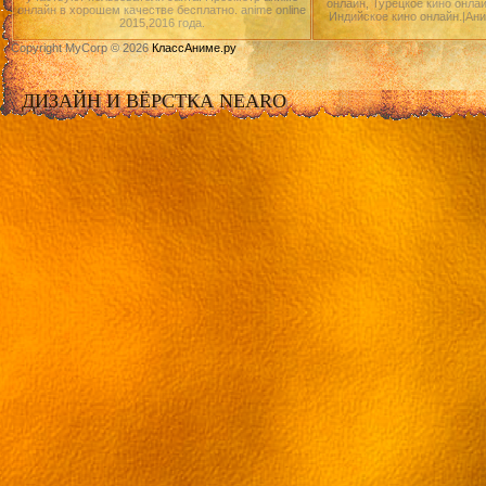
онлайн, Турецкое кино онлай
онлайн в хорошем качестве бесплатно. anime online
Индийское кино онлайн.|Ан
2015,2016 года.
Copyright MyCorp © 2026
КлассАниме.ру
ДИЗАЙН И ВЁРСТКА NEARO