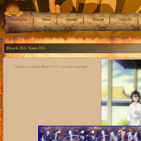
Менюшка
Кино
Аниме
Форум
Наруто
Bleach 355 / Блич 355
Смотреть онлайн Bleach 355 с русской озвучкой