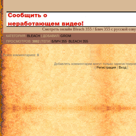
Смотреть онлайн Bleach 355 / Блич 355 с русской озв
КАТЕГОРИЯ
:
BLEACH
|
ДОБАВИЛ
:
GROM
ПРОСМОТРОВ
:
3882
|ТЕГИ:
БЛИЧ 355
,
BLEACH 355
.
Всего комментариев
:
0
Добавлять комментарии могут только зарегистриро
[
Регистрация
|
Вход
]