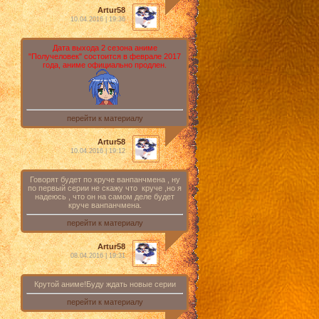
Artur58
10.04.2016 | 19:36
Дата выхода 2 сезона аниме
"Получеловек" состоится в феврале 2017
года, аниме официально продлен.
перейти к материалу
Artur58
10.04.2016 | 19:12
Говорят будет по круче ванпанчмена , ну
по первый серии не скажу что круче ,но я
надеюсь , что он на самом деле будет
круче ванпанчмена.
перейти к материалу
Artur58
08.04.2016 | 19:31
Крутой аниме!Буду ждать новые серии
перейти к материалу