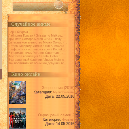
Случайное аниме
Чёрный хром
Лабиринт Грисаи / Grisaia no Meikyu...
Тринити: Семеро магов ОВА / Trinity...
Детективное агентство Милки Холмс (...
Шторм Медведя Лилии / Yuri Kuma Ara...
Граффити счастливой кухни / Koufuku...
Яттерман ночи / Yoru no Yatterman [...
Флотская коллекция / Kantai Collect...
Безграничный Фафнир / Juuou Mujin n...
Как воспитать из обычной девушки ге...
Кино онлайн
Зверополис (2016)
Категория:
Мультфильмы
Дата: 22.05.2016
Образцовый самец 2
Категория:
Фильмы
Дата: 14.05.2016