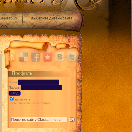
Beelzebub
Выберите дизайн сайта
54
Профиль
Логин:
Пароль:
запомнить
Забыл пароль
|
Регистрация