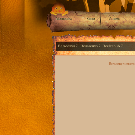
Менюшка
Кино
Аниме
Вельзевул 7 | Вельзепуз 7| Beelzebub 7
Вельзевул смотр