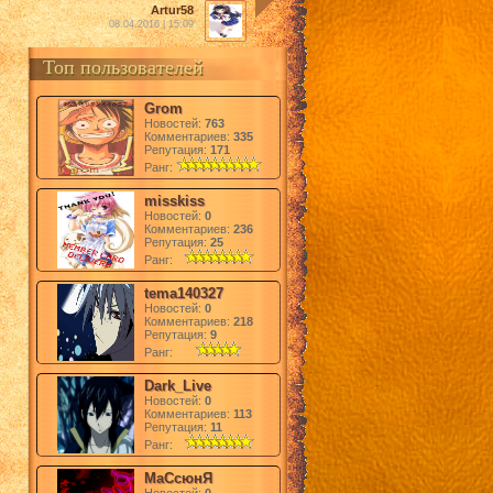
Artur58
08.04.2016 | 15:09
Топ пользователей
Grom
Новостей:
763
Комментариев:
335
Репутация:
171
Ранг:
misskiss
Новостей:
0
Комментариев:
236
Репутация:
25
Ранг:
tema140327
Новостей:
0
Комментариев:
218
Репутация:
9
Ранг:
Dark_Live
Новостей:
0
Комментариев:
113
Репутация:
11
Ранг:
МаСсюнЯ