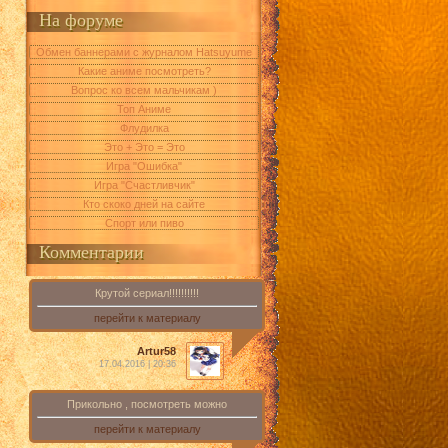
На форуме
Обмен баннерами с журналом Hatsuyume
Какие аниме посмотреть?
Вопрос ко всем мальчикам )
Топ Аниме
Флудилка
Это + Это = Это
Игра "Ошибка"
Игра "Счастливчик"
Кто скоко дней на сайте
Спорт или пиво
Комментарии
Крутой сериал!!!!!!!!!!
перейти к материалу
Artur58
17.04.2016 | 20:36
Прикольно , посмотреть можно
перейти к материалу