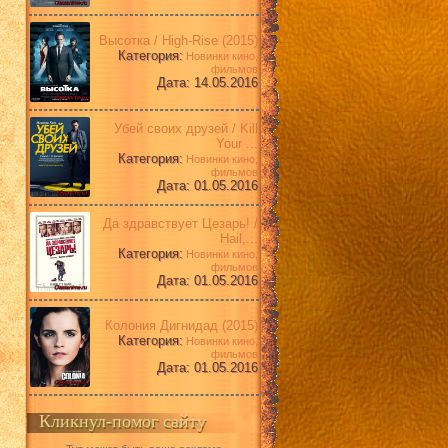
Высотка / High-Rise (2015)
Категория:
Новинки кино,
фильмов
Дата: 14.05.2016
Убей своих друзей / Kill
Your ...
Категория:
Новинки кино,
фильмов
Дата: 01.05.2016
Да здравствует Цезарь! /
Hail,...
Категория:
Новинки кино,
фильмов
Дата: 01.05.2016
Колония Дигнидад (2015)
Категория:
Новинки кино,
фильмов
Дата: 01.05.2016
Кликнул-помог сайту