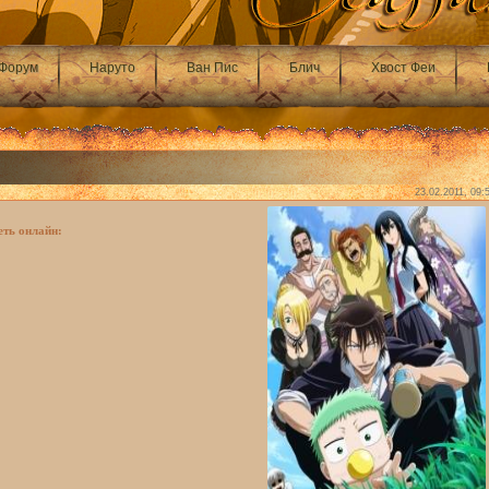
Форум
Наруто
Ван Пис
Блич
Хвост Феи
23.02.2011, 09:
еть онлайн: