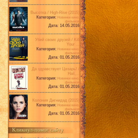
Высотка / High-Rise (2015)
Категория:
Новинки кино,
фильмов
Дата: 14.05.2016
Убей своих друзей / Kill
Your ...
Категория:
Новинки кино,
фильмов
Дата: 01.05.2016
Да здравствует Цезарь! /
Hail,...
Категория:
Новинки кино,
фильмов
Дата: 01.05.2016
Колония Дигнидад (2015)
Категория:
Новинки кино,
фильмов
Дата: 01.05.2016
Кликнул-помог сайту