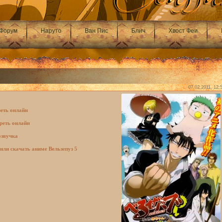
Форум
Наруто
Ван Пис
Блич
Хвост Феи
07.02.2011, 12:
реть онлайн
реть онлайн
озвучка
или скачать аниме Вельзепуз 5