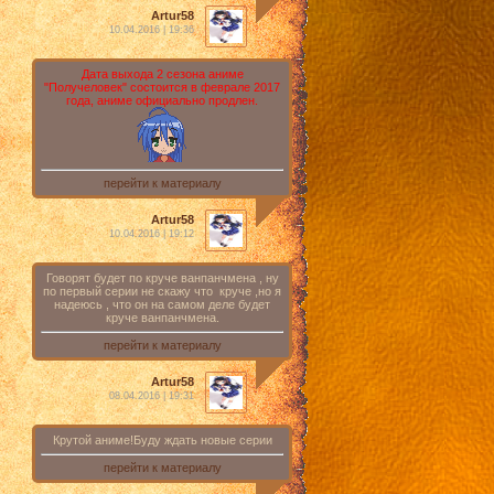
Artur58
10.04.2016 | 19:36
Дата выхода 2 сезона аниме
"Получеловек" состоится в феврале 2017
года, аниме официально продлен.
перейти к материалу
Artur58
10.04.2016 | 19:12
Говорят будет по круче ванпанчмена , ну
по первый серии не скажу что круче ,но я
надеюсь , что он на самом деле будет
круче ванпанчмена.
перейти к материалу
Artur58
08.04.2016 | 19:31
Крутой аниме!Буду ждать новые серии
перейти к материалу