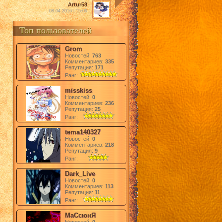
Artur58
08.04.2016 | 15:09
Топ пользователей
Grom
Новостей:
763
Комментариев:
335
Репутация:
171
Ранг:
misskiss
Новостей:
0
Комментариев:
236
Репутация:
25
Ранг:
tema140327
Новостей:
0
Комментариев:
218
Репутация:
9
Ранг:
Dark_Live
Новостей:
0
Комментариев:
113
Репутация:
11
Ранг:
МаСсюнЯ