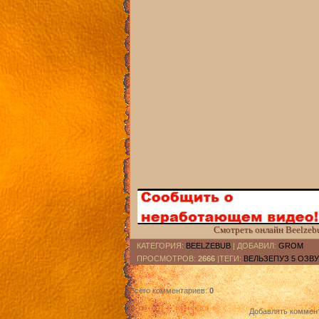
Смотреть онлайн Beelzebu
КАТЕГОРИЯ
:
BEELZEBUB
|
ДОБАВИЛ
:
GROM
ПРОСМОТРОВ
:
2666
|ТЕГИ:
ВЕЛЬЗЕПУЗ 5 ОЗВ
Всего комментариев
:
0
Добавлять коммент