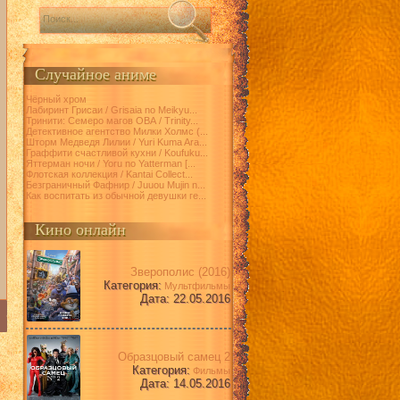
Случайное аниме
Чёрный хром
Лабиринт Грисаи / Grisaia no Meikyu...
Тринити: Семеро магов ОВА / Trinity...
Детективное агентство Милки Холмс (...
Шторм Медведя Лилии / Yuri Kuma Ara...
Граффити счастливой кухни / Koufuku...
Яттерман ночи / Yoru no Yatterman [...
Флотская коллекция / Kantai Collect...
Безграничный Фафнир / Juuou Mujin n...
Как воспитать из обычной девушки ге...
Кино онлайн
Зверополис (2016)
Категория:
Мультфильмы
Дата: 22.05.2016
Образцовый самец 2
Категория:
Фильмы
Дата: 14.05.2016