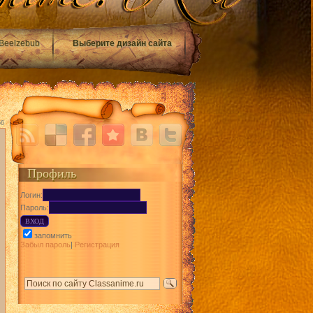
Beelzebub
Выберите дизайн сайта
56
Профиль
Логин:
Пароль:
запомнить
Забыл пароль
|
Регистрация