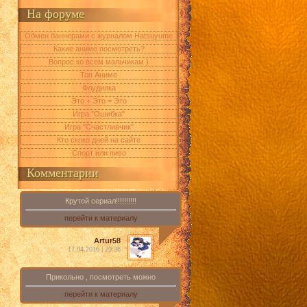
На форуме
Обмен баннерами с журналом Hatsuyume
Какие аниме посмотреть?
Вопрос ко всем мальчикам )
Топ Аниме
Флудилка
Это + Это = Это
Игра "Ошибка"
Игра "Счастливчик"
Кто скоко дней на сайте
Спорт или пиво
Комментарии
Крутой сериал!!!!!!!!!!
перейти к материалу
Artur58
17.04.2016 | 20:36
Прикольно , посмотреть можно
перейти к материалу