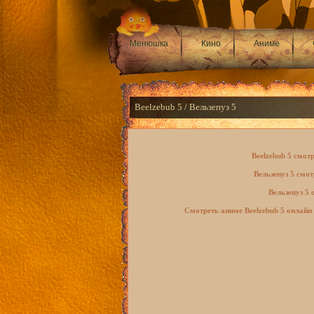
Менюшка
Кино
Аниме
Beelzebub 5 / Вельзепуз 5
Beelzebub 5 смот
Вельзепуз 5 смот
Вельзепуз 5 
Смотреть аниме Beelzebub 5 онлайн 