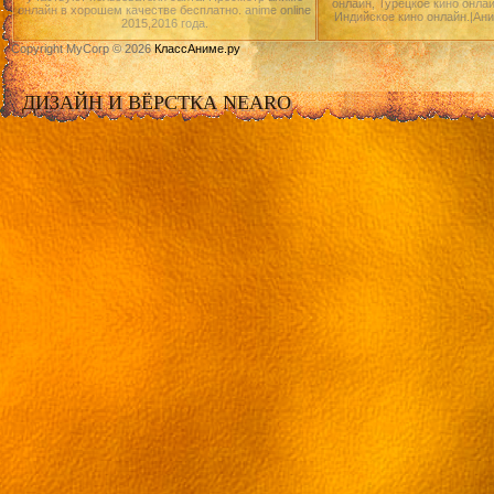
онлайн, Турецкое кино онлай
онлайн в хорошем качестве бесплатно. anime online
Индийское кино онлайн.|Ан
2015,2016 года.
Copyright MyCorp © 2026
КлассАниме.ру
ДИЗАЙН И ВЁРСТКА NEARO