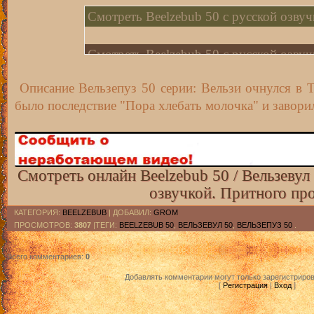
Смотреть Beelzebub 50 с русской озвуч
Смотреть Beelzebub 50 с русской озвуч
Описание Вельзепуз 50 серии: Вельзи очнулся в Те
Смотреть Beelzebub 50 с русскими субт
было последствие "Пора хлебать молочка" и заворил
Смотреть Beelzebub 50 с русскими субт
Смотреть онлайн Beelzebub 50 / Вельзевул 
озвучкой. Притного пр
КАТЕГОРИЯ
:
BEELZEBUB
|
ДОБАВИЛ
:
GROM
ПРОСМОТРОВ
:
3807
|ТЕГИ:
BEELZEBUB 50
,
ВЕЛЬЗЕВУЛ 50
,
ВЕЛЬЗЕПУЗ 50
.
Всего комментариев
:
0
Добавлять комментарии могут только зарегистриро
[
Регистрация
|
Вход
]