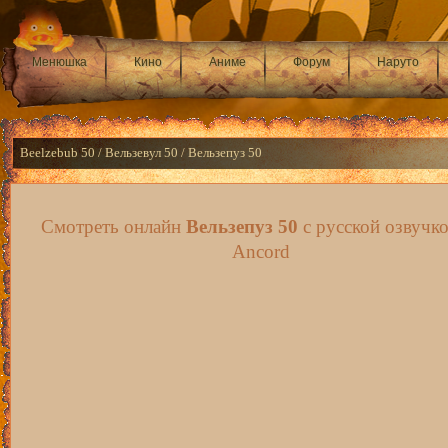
Менюшка
Кино
Аниме
Форум
Наруто
Beelzebub 50 / Вельзевул 50 / Вельзепуз 50
Смотреть онлайн
Вельзепуз 50
с русской озвучко
Ancord