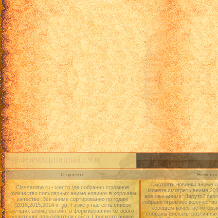
ИНФОРМАЦИОННЫЙ БЛОК
О проекте
Немного 
Смотреть новинки аниме о
Classanime.ru - место где собранно огромное
можете смотреть аниме 2015
количество популярных аниме новинок в хорошем
новинки аниме: Наруто2 сезо
качестве. Все аниме сортированно по годам
собрано огромное количество
(2016,2015,2014 и тд). Также у нас есть список
хорошем качестве которые
лучших аниме онлайн, в формировании которого
собраны фильмы различных 
участвуют пользователи сайта. Просмотр аниме