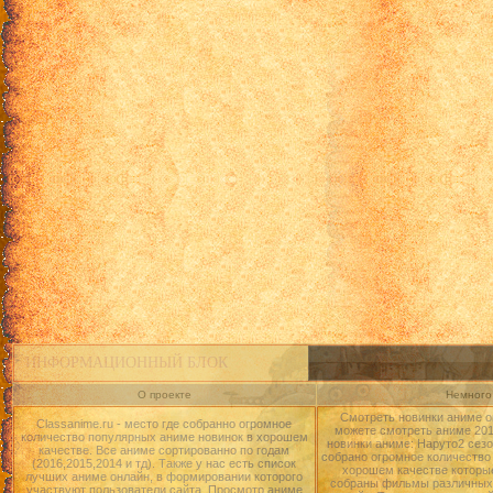
ИНФОРМАЦИОННЫЙ БЛОК
О проекте
Немного 
Смотреть новинки аниме о
Classanime.ru - место где собранно огромное
можете смотреть аниме 2015
количество популярных аниме новинок в хорошем
новинки аниме: Наруто2 сезо
качестве. Все аниме сортированно по годам
собрано огромное количество
(2016,2015,2014 и тд). Также у нас есть список
хорошем качестве которые
лучших аниме онлайн, в формировании которого
собраны фильмы различных 
участвуют пользователи сайта. Просмотр аниме