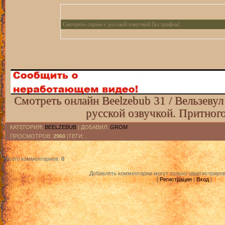
Смотреть серию с русской озвучкой [kz трафик]
Смотреть серию с русской озвучкой [ru трафик]
Смотреть онлайн Beelzebub 31 / Вельзевул 
русской озвучкой. Притног
КАТЕГОРИЯ
:
BEELZEBUB
|
ДОБАВИЛ
:
GROM
ПРОСМОТРОВ
:
2960
|ТЕГИ: .
Всего комментариев
:
0
Добавлять комментарии могут только зарегистриро
[
Регистрация
|
Вход
]