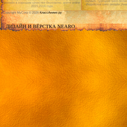
онлайн, Турецкое кино онлай
онлайн в хорошем качестве бесплатно. anime online
Индийское кино онлайн.|Ан
2015,2016 года.
Copyright MyCorp © 2026
КлассАниме.ру
ДИЗАЙН И ВЁРСТКА NEARO