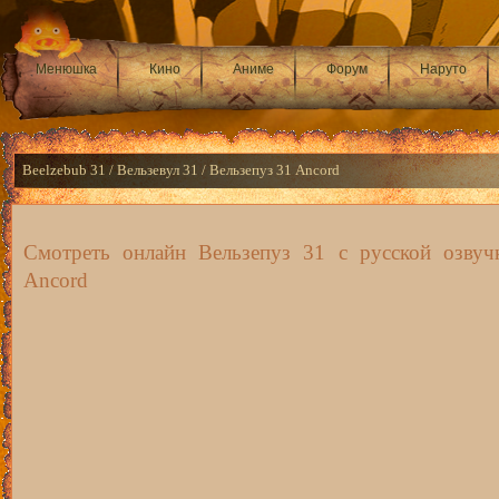
Менюшка
Кино
Аниме
Форум
Наруто
Beelzebub 31 / Вельзевул 31 / Вельзепуз 31 Ancord
Смотреть онлайн Вельзепуз 31 с русской озвуч
Ancord