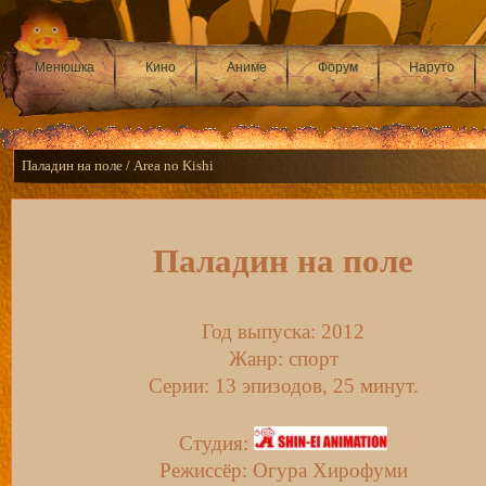
Менюшка
Кино
Аниме
Форум
Наруто
Паладин на поле / Area no Kishi
Паладин на поле
Год выпуска: 2012
Жанр: спорт
Серии: 13 эпизодов, 25 минут.
Студия:
Режиссёр: Огура Хирофуми