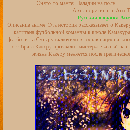
Снято по манге: Паладин на поле
Автор оригинала: Аги Т
Русская озвучка Anc
Описание аниме: Эта история рассказывает о Какер
капитана футбольной команды в школе Камакура.
футболиста Сугуру включили в состав национальн
его брата Какеру прозвали "мистер-нет-гола" за 
жизнь Какеру меняется после трагическо