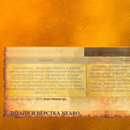
ИНФОРМАЦИОННЫЙ БЛОК
О проекте
Немног
Смотреть новинки аниме 
Classanime.ru - место где собранно огромное
можете смотреть аниме 20
количество популярных аниме новинок в хорошем
новинки аниме: Наруто2 се
качестве. Все аниме сортированно по годам
собрано огромное количест
(2016,2015,2014 и тд). Также у нас есть список
хорошем качестве котор
лучших аниме онлайн, в формировании которого
собраны фильмы различны
участвуют пользователи сайта. Просмотр аниме
онлайн, Турецкое кино онл
онлайн в хорошем качестве бесплатно. anime online
Индийское кино онлайн.|А
2015,2016 года.
Copyright MyCorp © 2026
КлассАниме.ру
ДИЗАЙН И ВЁРСТКА NEARO