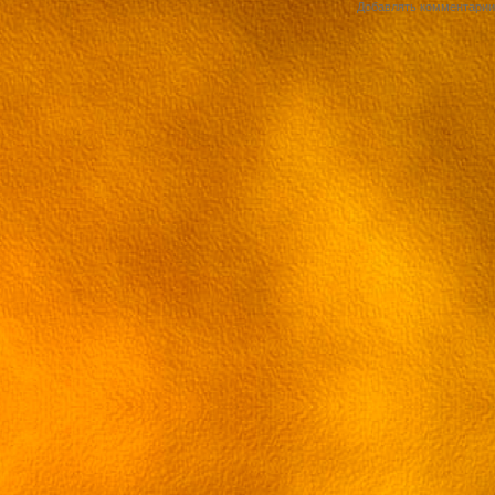
4 спэшл
Добавлять комментарии 
5 спэшл
6 спэшл