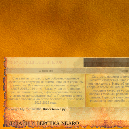
ИНФОРМАЦИОННЫЙ БЛОК
О проекте
Немног
Смотреть новинки аниме 
Classanime.ru - место где собранно огромное
можете смотреть аниме 20
количество популярных аниме новинок в хорошем
новинки аниме: Наруто2 се
качестве. Все аниме сортированно по годам
собрано огромное количест
(2016,2015,2014 и тд). Также у нас есть список
хорошем качестве котор
лучших аниме онлайн, в формировании которого
собраны фильмы различны
участвуют пользователи сайта. Просмотр аниме
онлайн, Турецкое кино онл
онлайн в хорошем качестве бесплатно. anime online
Индийское кино онлайн.|А
2015,2016 года.
Copyright MyCorp © 2026
КлассАниме.ру
ДИЗАЙН И ВЁРСТКА NEARO