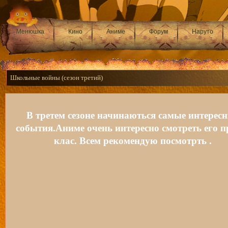
Менюшка
Кино
Аниме
Форум
Наруто
Школьные войны (сезон третий)
В третем сезоне начинаються самые интерес
события.Аниме очень интересно смотреть его п
клас. Всем рекомендую посмотрть .