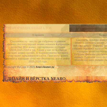
ИНФОРМАЦИОННЫЙ БЛОК
О проекте
Немног
Смотреть новинки аниме 
Classanime.ru - место где собранно огромное
можете смотреть аниме 20
количество популярных аниме новинок в хорошем
новинки аниме: Наруто2 се
качестве. Все аниме сортированно по годам
собрано огромное количест
(2016,2015,2014 и тд). Также у нас есть список
хорошем качестве котор
лучших аниме онлайн, в формировании которого
собраны фильмы различны
участвуют пользователи сайта. Просмотр аниме
онлайн, Турецкое кино онл
онлайн в хорошем качестве бесплатно. anime online
Индийское кино онлайн.|А
2015,2016 года.
Copyright MyCorp © 2026
КлассАниме.ру
ДИЗАЙН И ВЁРСТКА NEARO