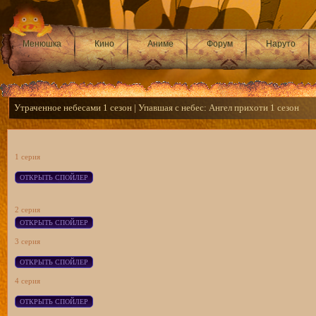
Менюшка
Кино
Аниме
Форум
Наруто
Утраченное небесами 1 сезон | Упавшая с небес: Ангел прихоти 1 сезон
1 серия
2 серия
3 серия
4 серия