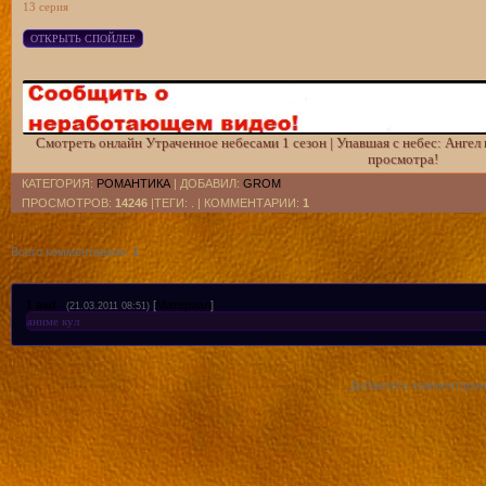
13 серия
Смотреть онлайн Утраченное небесами 1 сезон | Упавшая с небес: Ангел 
просмотра!
КАТЕГОРИЯ
:
РОМАНТИКА
|
ДОБАВИЛ
:
GROM
ПРОСМОТРОВ
:
14246
|ТЕГИ: . |
КОММЕНТАРИИ
:
1
Всего комментариев
:
1
1
asd
[
Материал
]
(21.03.2011 08:51)
аниме кул
Добавлять комментарии 