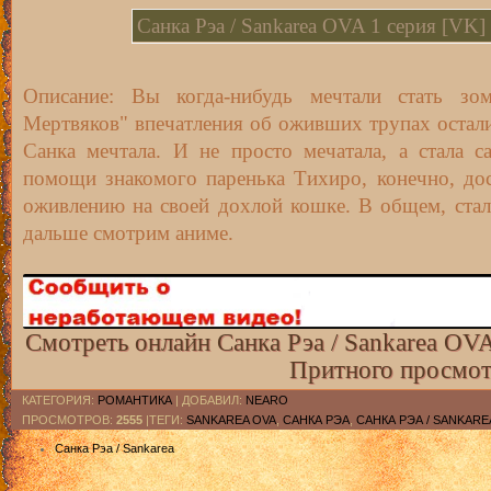
Санка Рэа / Sankarea OVA 1 серия [VK]
Санка Рэа / Sankarea OVA 2 серия [VK]
Описание: Вы когда-нибудь мечтали стать зо
Мертвяков" впечатления об оживших трупах остали
Санка мечтала. И не просто мечатала, а стала 
помощи знакомого паренька Тихиро, конечно, до
оживлению на своей дохлой кошке. В общем, стал
дальше смотрим аниме.
Смотреть онлайн Санка Рэа / Sankarea OVA
Притного просмот
КАТЕГОРИЯ
:
РОМАНТИКА
|
ДОБАВИЛ
:
NEARO
ПРОСМОТРОВ
:
2555
|ТЕГИ:
SANKAREA OVA
,
САНКА РЭА
,
САНКА РЭА / SANKARE
Санка Рэа / Sankarea