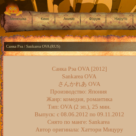
Менюшка
Кино
Аниме
Форум
Наруто
Санка Рэа / Sankarea OVA (RUS)
Санка Рэа OVA [2012]
Sankarea OVA
さんかれあ OVA
Производство: Япония
Жанр: комедия, романтика
Тип: OVA (2 эп.), 25 мин.
Выпуск: c 08.06.2012 по 09.11.2012
Снято по манге: Sankarea
Автор оригинала: Хаттори Мицуру