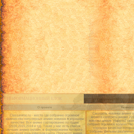
ИНФОРМАЦИОННЫЙ БЛОК
О проекте
Немного 
Смотреть новинки аниме о
Classanime.ru - место где собранно огромное
можете смотреть аниме 2015
количество популярных аниме новинок в хорошем
новинки аниме: Наруто2 сезо
качестве. Все аниме сортированно по годам
собрано огромное количество
(2016,2015,2014 и тд). Также у нас есть список
хорошем качестве которые
лучших аниме онлайн, в формировании которого
собраны фильмы различных 
участвуют пользователи сайта. Просмотр аниме