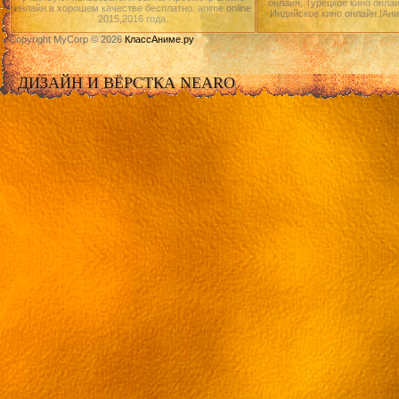
онлайн, Турецкое кино онлай
онлайн в хорошем качестве бесплатно. anime online
Индийское кино онлайн.|Ан
2015,2016 года.
Copyright MyCorp © 2026
КлассАниме.ру
ДИЗАЙН И ВЁРСТКА NEARO