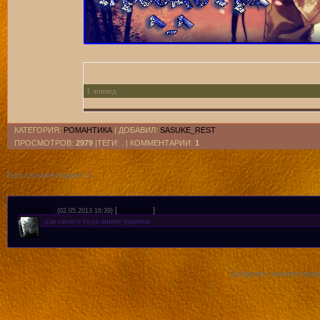
1 эпизод
2 эпизод
КАТЕГОРИЯ
:
РОМАНТИКА
|
ДОБАВИЛ
:
SASUKE_REST
3 эпизод
ПРОСМОТРОВ
:
2979
|ТЕГИ: . |
КОММЕНТАРИИ
:
1
4 эпизод
Всего комментариев
:
1
5 эпизод
1
MaDels
[
Материал
]
(02.05.2013 16:39)
6 эпизод
для своего года аниме удалось
7 эпизод
8 эпизод
Добавлять комментарии 
9 эпизод
10 эпизод