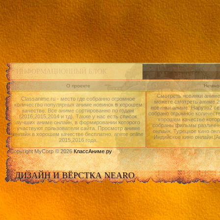
ИНФОРМАЦИОННЫЙ БЛОК
О проекте
Немног
Смотреть новинки аниме 
Classanime.ru - место где собранно огромное
можете смотреть аниме 20
количество популярных аниме новинок в хорошем
новинки аниме: Наруто2 се
качестве. Все аниме сортированно по годам
собрано огромное количест
(2016,2015,2014 и тд). Также у нас есть список
хорошем качестве котор
лучших аниме онлайн, в формировании которого
собраны фильмы различны
участвуют пользователи сайта. Просмотр аниме
онлайн, Турецкое кино онл
онлайн в хорошем качестве бесплатно. anime online
Индийское кино онлайн.|А
2015,2016 года.
Copyright MyCorp © 2026
КлассАниме.ру
ДИЗАЙН И ВЁРСТКА NEARO