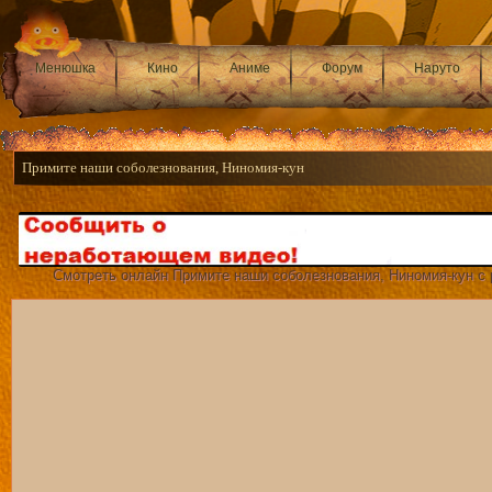
Менюшка
Кино
Аниме
Форум
Наруто
Примите наши соболезнования, Ниномия-кун
Смотреть онлайн Примите наши соболезнования, Ниномия-кун с р