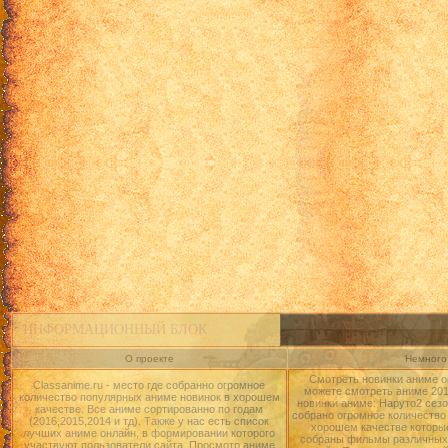
ИНФОРМАЦИОННЫЙ БЛОК
О проекте
Немного 
Смотреть новинки аниме о
Classanime.ru - место где собранно огромное
можете смотреть аниме 2015
количество популярных аниме новинок в хорошем
новинки аниме: Наруто2 сезо
качестве. Все аниме сортированно по годам
собрано огромное количество
(2016,2015,2014 и тд). Также у нас есть список
хорошем качестве которые
лучших аниме онлайн, в формировании которого
собраны фильмы различных 
участвуют пользователи сайта. Просмотр аниме