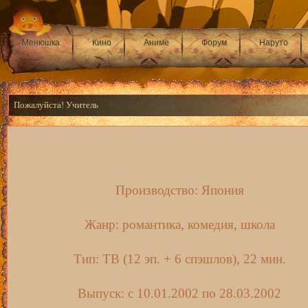
Менюшка
Кино
Аниме
Форум
Наруто
Пожалуйста! Учитель
Производство: Япония
Жанр: романтика, комедия, школа
Тип: ТВ (12 эп. + 6 спэшлов), 22 мин.
Выпуск: c 10.01.2002 по 28.03.2002