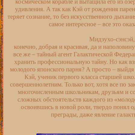
космическом корабле и вытащила его из озер
удивления. А так как Кэй от рождения парен
теряет сознание, то без искусственного дыхан
самое интересное – все это ока
Мидзухо-сэнсэй,
конечно, добрая и красивая, да и наполовин
все же – тайный агент Галактической Федера
хранить профессиональную тайну. Но как в
молодого японского парня? А просто – выйдя з
Кэй, ученик первого класса старшей шк
совершеннолетним. Только вот, хотя все по за
многочисленным школьникам, друзьям и со
сложных обстоятельств каждого из «молод
освоившись в новой роли, твердо понял о
преграды, даже явление галакт