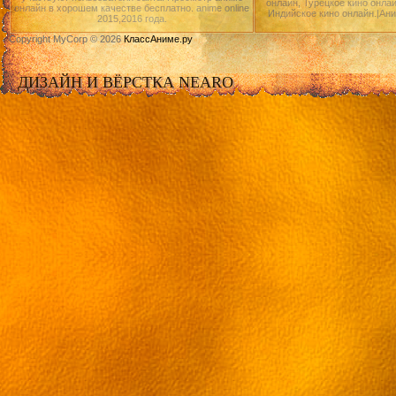
онлайн, Турецкое кино онлай
онлайн в хорошем качестве бесплатно. anime online
Индийское кино онлайн.|Ан
2015,2016 года.
Copyright MyCorp © 2026
КлассАниме.ру
ДИЗАЙН И ВЁРСТКА NEARO