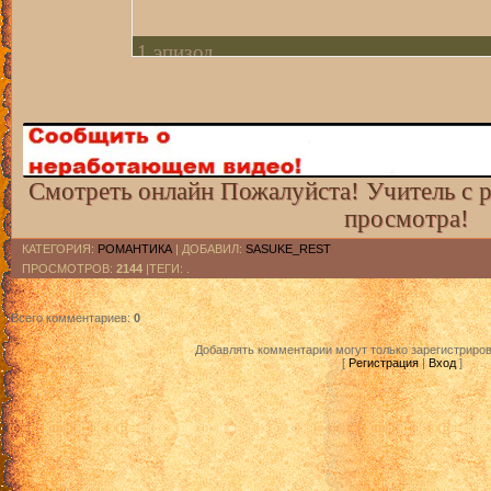
1 эпизод
2 эпизод
3 эпизод
Смотреть онлайн Пожалуйста! Учитель с р
просмотра!
4 эпизод
КАТЕГОРИЯ
:
РОМАНТИКА
|
ДОБАВИЛ
:
SASUKE_REST
ПРОСМОТРОВ
:
2144
|ТЕГИ: .
5 эпизод
Всего комментариев
:
0
6 эпизод
Добавлять комментарии могут только зарегистриро
[
Регистрация
|
Вход
]
7 эпизод
8 эпизод