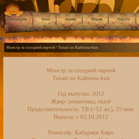
Менюшка
Кино
Аниме
Форум
Наруто
Монстр за соседней партой / Tonari no Kaibutsu-kun
Монстр за соседней партой
Tonari no Kaibutsu-kun
Год выпуска: 2012
Жанр: романтика, сёдзё
Продолжительность: ТВ (>12 эп.), 25 мин.
Выпуск: c 02.10.2012
Режиссёр: Кабураки Хиро