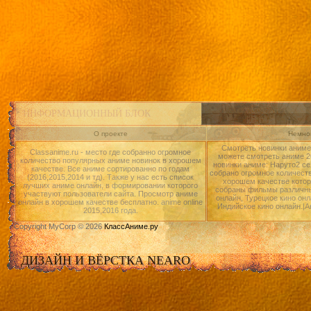
ИНФОРМАЦИОННЫЙ БЛОК
О проекте
Немног
Смотреть новинки аниме 
Classanime.ru - место где собранно огромное
можете смотреть аниме 20
количество популярных аниме новинок в хорошем
новинки аниме: Наруто2 се
качестве. Все аниме сортированно по годам
собрано огромное количест
(2016,2015,2014 и тд). Также у нас есть список
хорошем качестве котор
лучших аниме онлайн, в формировании которого
собраны фильмы различны
участвуют пользователи сайта. Просмотр аниме
онлайн, Турецкое кино онл
онлайн в хорошем качестве бесплатно. anime online
Индийское кино онлайн.|А
2015,2016 года.
Copyright MyCorp © 2026
КлассАниме.ру
ДИЗАЙН И ВЁРСТКА NEARO