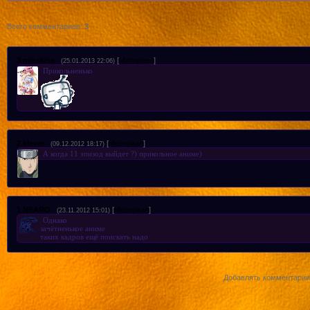
Монстр за соседней партой 8 серия
Всего комментариев
:
3
Монстр за соседней партой 9 серия
3
misskiss
[
Материал
]
(25.01.2013 22:06)
Прикольненько
Монстр за соседней партой 10 серия
Монстр за соседней партой 11 серия
2
klever
[
Материал
]
(09.12.2012 18:17)
А когда 11 эпизод выйдет ?) прикольное аниме)
Монстр за соседней партой 12 серия
Монстр за соседней партой 13 серия
1
NEARO
[
Материал
]
(23.11.2012 15:01)
Однако
зачётненькое аниме
таких кадров ещё поискать надо
Добавлять комментарии 