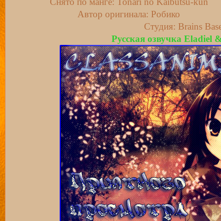
Снято по манге: Tonari no Kaibutsu-kun
Автор оригинала: Робико
Студия: Brains Bas
Русская озвучка Eladiel 