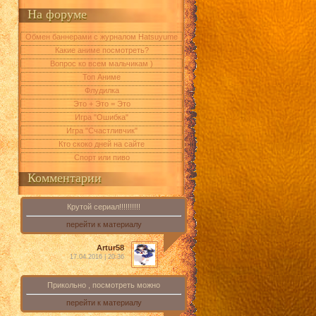
На форуме
Обмен баннерами с журналом Hatsuyume
Какие аниме посмотреть?
Вопрос ко всем мальчикам )
Топ Аниме
Флудилка
Это + Это = Это
Игра "Ошибка"
Игра "Счастливчик"
Кто скоко дней на сайте
Спорт или пиво
Комментарии
Крутой сериал!!!!!!!!!!
перейти к материалу
Artur58
17.04.2016 | 20:36
Прикольно , посмотреть можно
перейти к материалу