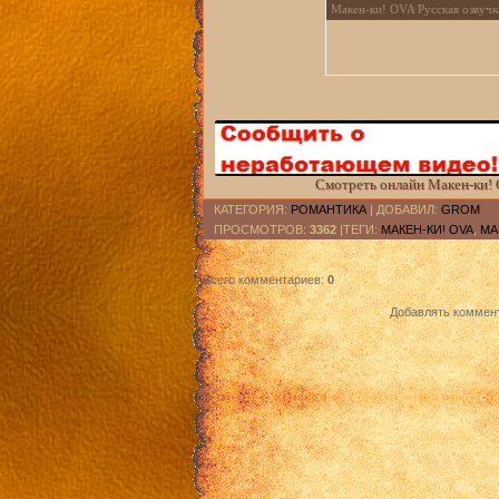
Макен-ки! OVA Русская озвучк
Смотреть онлайн Макен-ки! 
КАТЕГОРИЯ
:
РОМАНТИКА
|
ДОБАВИЛ
:
GROM
ПРОСМОТРОВ
:
3362
|ТЕГИ:
МАКЕН-КИ! OVA
,
MA
Всего комментариев
:
0
Добавлять коммент