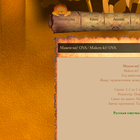
Менюшка
Кино
Аниме
Макен-ки! OVA / Maken-ki! OVA
Макен-ки
Maken-ki!
Год выпуска
Жанр: приключения, комед
Серии: 1-1 из 1 э
Режиссёр: Оха
Снято по манге: М
Автор оригинала: Т
Русская озвучка