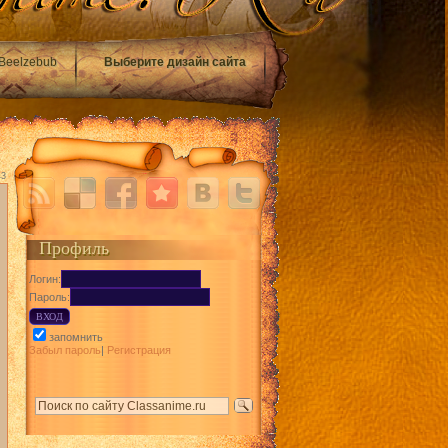
Beelzebub
Выберите дизайн сайта
43
Профиль
Логин:
Пароль:
запомнить
Забыл пароль
|
Регистрация