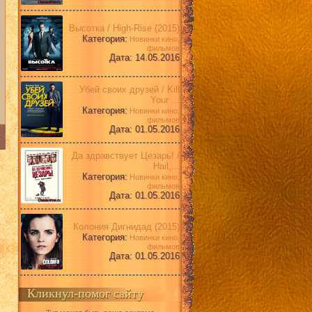
Высотка / High-Rise (2015)
Категория:
Новинки кино,
фильмов
Дата: 14.05.2016
Убей своих друзей / Kill
Your ...
Категория:
Новинки кино,
фильмов
Дата: 01.05.2016
Да здравствует Цезарь! /
Hail,...
Категория:
Новинки кино,
фильмов
Дата: 01.05.2016
Колония Дигнидад (2015)
Категория:
Новинки кино,
фильмов
Дата: 01.05.2016
Кликнул-помог сайту