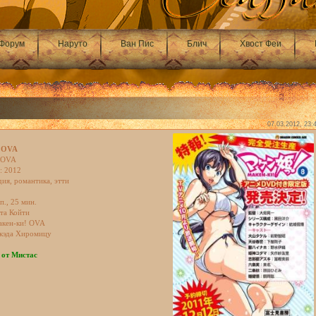
Форум
Наруто
Ван Пис
Блич
Хвост Феи
07.03.2012, 23:
! OVA
 OVA
: 2012
ия, романтика, этти
п., 25 мин.
та Койти
акен-ки! OVA
акэда Хиромицу
 от Мистас