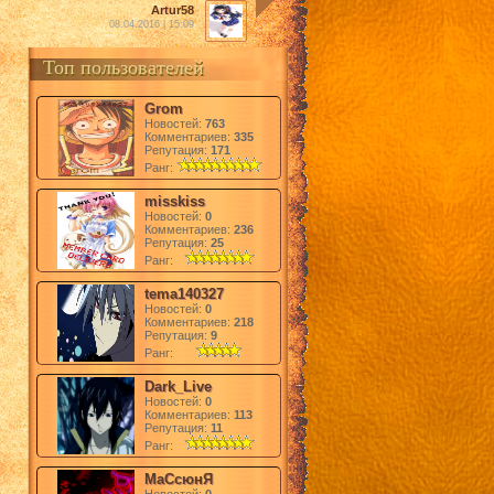
Artur58
08.04.2016 | 15:09
Топ пользователей
Grom
Новостей:
763
Комментариев:
335
Репутация:
171
Ранг:
misskiss
Новостей:
0
Комментариев:
236
Репутация:
25
Ранг:
tema140327
Новостей:
0
Комментариев:
218
Репутация:
9
Ранг:
Dark_Live
Новостей:
0
Комментариев:
113
Репутация:
11
Ранг:
МаСсюнЯ