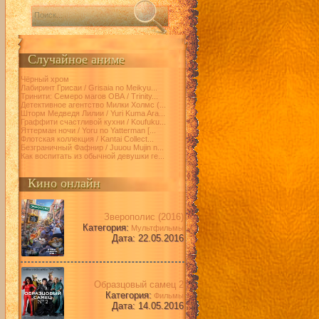
Случайное аниме
Чёрный хром
Лабиринт Грисаи / Grisaia no Meikyu...
Тринити: Семеро магов ОВА / Trinity...
Детективное агентство Милки Холмс (...
Шторм Медведя Лилии / Yuri Kuma Ara...
Граффити счастливой кухни / Koufuku...
Яттерман ночи / Yoru no Yatterman [...
Флотская коллекция / Kantai Collect...
Безграничный Фафнир / Juuou Mujin n...
Как воспитать из обычной девушки ге...
Кино онлайн
Зверополис (2016)
Категория:
Мультфильмы
Дата: 22.05.2016
Образцовый самец 2
Категория:
Фильмы
Дата: 14.05.2016