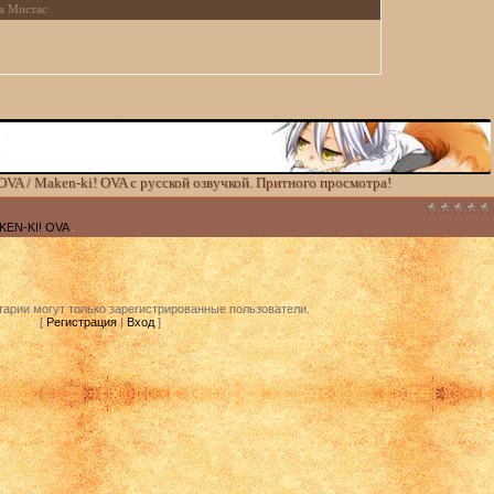
а Мистас
OVA / Maken-ki! OVA с русской озвучкой. Притного просмотра!
KEN-KI! OVA
.
арии могут только зарегистрированные пользователи.
[
Регистрация
|
Вход
]