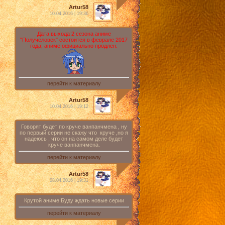
Artur58
10.04.2016 | 19:36
Дата выхода 2 сезона аниме
"Получеловек" состоится в феврале 2017
года, аниме официально продлен.
перейти к материалу
Artur58
10.04.2016 | 19:12
Говорят будет по круче ванпанчмена , ну
по первый серии не скажу что круче ,но я
надеюсь , что он на самом деле будет
круче ванпанчмена.
перейти к материалу
Artur58
08.04.2016 | 19:31
Крутой аниме!Буду ждать новые серии
перейти к материалу