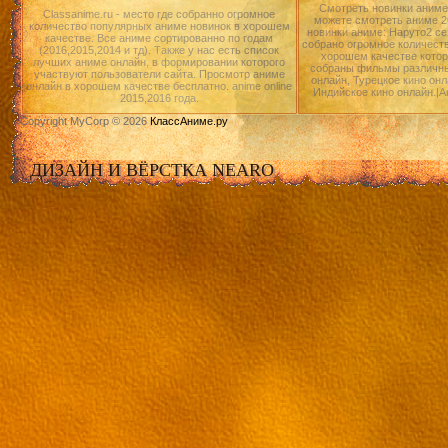
Смотреть новинки аниме 
Classanime.ru - место где собранно огромное
можете смотреть аниме 20
количество популярных аниме новинок в хорошем
новинки аниме: Наруто2 се
качестве. Все аниме сортированно по годам
собрано огромное количест
(2016,2015,2014 и тд). Также у нас есть список
хорошем качестве котор
лучших аниме онлайн, в формировании которого
собраны фильмы различны
участвуют пользователи сайта. Просмотр аниме
онлайн, Турецкое кино онл
онлайн в хорошем качестве бесплатно. anime online
Индийское кино онлайн.|А
2015,2016 года.
Copyright MyCorp © 2026
КлассАниме.ру
ДИЗАЙН И ВЁРСТКА NEARO