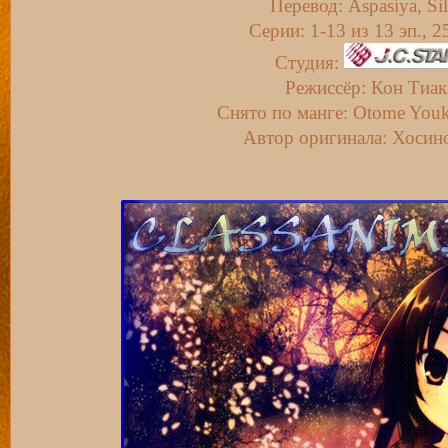
Перевод: Aspasiya, Sil
Серии: 1-13 из 13 эп., 2
Студия:
Режиссёр: Кон Тиак
Снято по манге: Otome Youk
Автор оригинала: Хосин