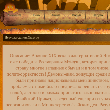
Менюшка
Кино
Аниме
Форум
Наруто
Девушка-демон Дзакуро
Описание: В конце XIX века в альтернативной Яп
тоже победила Реставрация Мэйдзи, которая прине
страну многие западные обычаи и в том числ
политкорректность! Демоны-ёкаи, живущие среди 
были признаны национальным меньшинством,
проблемы с ними было предписано решать не гр
силой, а строго в рамках принятого законодательс
Ёкайский Приказ, заведенный еще при сегунах
реорганизовали в Министерство ёкайских дел. Разум