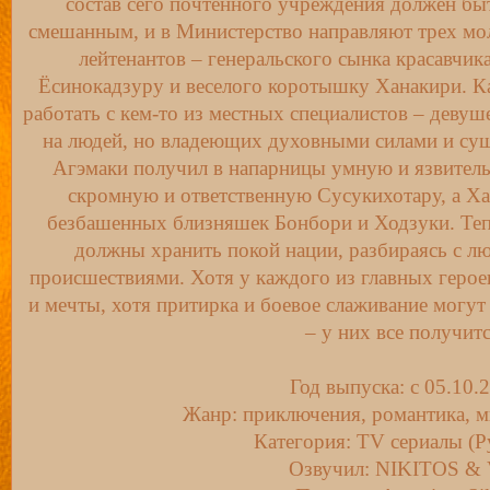
состав сего почтенного учреждения должен бы
смешанным, и в Министерство направляют трех м
лейтенантов – генеральского сынка красавчик
Ёсинокадзуру и веселого коротышку Ханакири. 
работать с кем-то из местных специалистов – деву
на людей, но владеющих духовными силами и су
Агэмаки получил в напарницы умную и язвител
скромную и ответственную Сусукихотару, а Ха
безбашенных близняшек Бонбори и Ходзуки. Те
должны хранить покой нации, разбираясь с л
происшествиями. Хотя у каждого из главных герое
и мечты, хотя притирка и боевое слаживание могут
– у них все получитс
Год выпуска: c 05.10.
Жанр: приключения, романтика, м
Категория: TV сериалы (Ру
Озвучил: NIKITOS & 