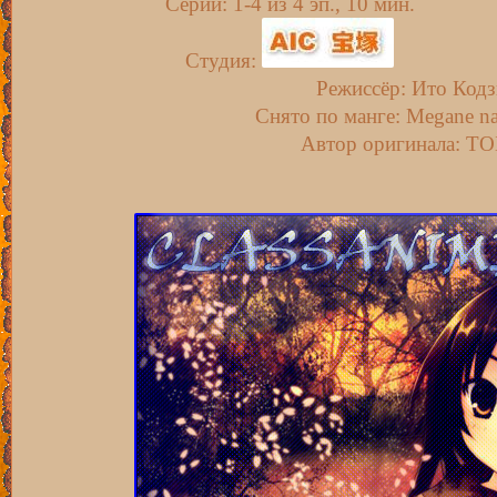
Серии: 1-4 из 4 эп., 10 мин.
Студия:
Режиссёр: Ито Кодз
Снято по манге: Megane n
Автор оригинала: Т