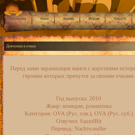
Менюшка
Кино
Аниме
Форум
Наруто
Девчонки в очках
Перед нами экранизация манги с короткими истор
героини которых прячутся за своими очками.
Год выпуска: 2010
Жанр: комедия, романтика
Категория: OVA (Рус. озв.), OVA (Рус. суб.)
Озвучил: SaundBit
Перевод: Nachtwandler