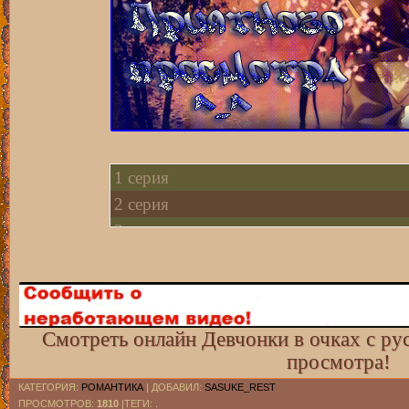
1 серия
2 серия
3 серия
4 серия
Смотреть онлайн Девчонки в очках с ру
просмотра!
КАТЕГОРИЯ
:
РОМАНТИКА
|
ДОБАВИЛ
:
SASUKE_REST
ПРОСМОТРОВ
:
1810
|ТЕГИ: .