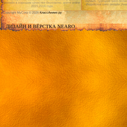
онлайн, Турецкое кино онлай
онлайн в хорошем качестве бесплатно. anime online
Индийское кино онлайн.|Ан
2015,2016 года.
Copyright MyCorp © 2026
КлассАниме.ру
ДИЗАЙН И ВЁРСТКА NEARO