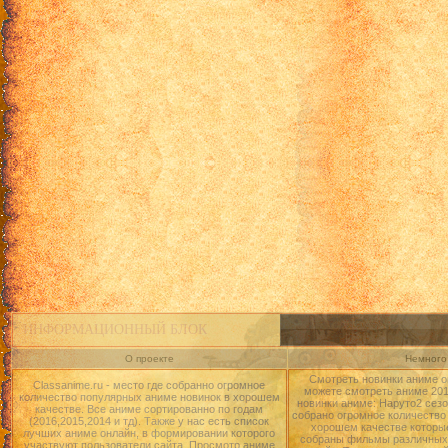
ИНФОРМАЦИОННЫЙ БЛОК
О проекте
Немного 
Смотреть новинки аниме о
Classanime.ru - место где собранно огромное
можете смотреть аниме 2015
количество популярных аниме новинок в хорошем
новинки аниме: Наруто2 сезо
качестве. Все аниме сортированно по годам
собрано огромное количество
(2016,2015,2014 и тд). Также у нас есть список
хорошем качестве которые
лучших аниме онлайн, в формировании которого
собраны фильмы различных 
участвуют пользователи сайта. Просмотр аниме