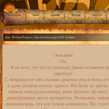
Менюшка
Кино
Аниме
Форум
Наруто
Дар: Вечная Радуга | Дар вечная радуга.KZ трафик
Описание:
Он.
- Я не хочу, что бы ты уезжала! Давай останемся в
навсегда!
С мокрыми от слёз глазами, девочка села в поезд и 
в дали, оставив юношу одного. Им было по шесть.
первых секунд просмотра, меня тронуло. Не могу
равнодушным, когда прощаются. Возможно, навсег
понимаю ведь, что всё только начинается. Но, голо