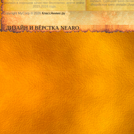
онлайн, Турецкое кино онлай
онлайн в хорошем качестве бесплатно. anime online
Индийское кино онлайн.|Ан
2015,2016 года.
Copyright MyCorp © 2026
КлассАниме.ру
ДИЗАЙН И ВЁРСТКА NEARO