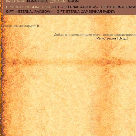
КАТЕГОРИЯ
:
РОМАНТИКА
|
ДОБАВИЛ
:
GROM
ПРОСМОТРОВ
:
4342
|ТЕГИ:
GIFT ～ETERNAL RAINBOW～
,
GIFT: ETERNAL RAIN
GIFT ～ETERNAL RAINBOW～ GIFT: ETERNA
,
ДАР ВЕЧНАЯ РАДУГА
.
Всего комментариев
:
0
Добавлять комментарии могут только зарегистриро
[
Регистрация
|
Вход
]