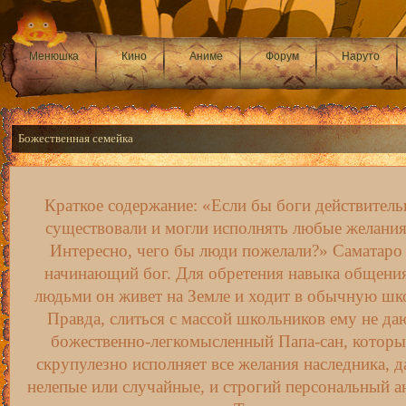
Менюшка
Кино
Аниме
Форум
Наруто
Божественная семейка
Краткое содержание: «Если бы боги действитель
существовали и могли исполнять любые желания.
Интересно, чего бы люди пожелали?» Саматаро
начинающий бог. Для обретения навыка общения
людьми он живет на Земле и ходит в обычную шк
Правда, слиться с массой школьников ему не да
божественно-легкомысленный Папа-сан, котор
скрупулезно исполняет все желания наследника, д
нелепые или случайные, и строгий персональный а