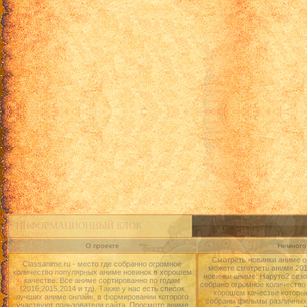
ИНФОРМАЦИОННЫЙ БЛОК
О проекте
Немного 
Смотреть новинки аниме о
Classanime.ru - место где собранно огромное
можете смотреть аниме 2015
количество популярных аниме новинок в хорошем
новинки аниме: Наруто2 сезо
качестве. Все аниме сортированно по годам
собрано огромное количество
(2016,2015,2014 и тд). Также у нас есть список
хорошем качестве которые
лучших аниме онлайн, в формировании которого
собраны фильмы различных 
участвуют пользователи сайта. Просмотр аниме