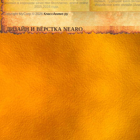
онлайн, Турецкое кино онлай
онлайн в хорошем качестве бесплатно. anime online
Индийское кино онлайн.|Ан
2015,2016 года.
Copyright MyCorp © 2026
КлассАниме.ру
ДИЗАЙН И ВЁРСТКА NEARO