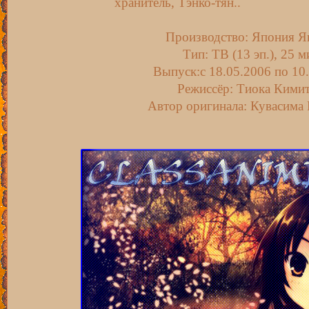
хранитель, Тэнко-тян..
Производство
: Япония Я
Тип:
ТВ (13 эп.), 25 м
Выпуск:
c 18.05.2006 по 10
Режиссёр: Тиока Кими
Автор оригинала: Кувасима 