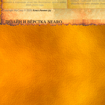
онлайн, Турецкое кино онлай
онлайн в хорошем качестве бесплатно. anime online
Индийское кино онлайн.|Ан
2015,2016 года.
Copyright MyCorp © 2026
КлассАниме.ру
ДИЗАЙН И ВЁРСТКА NEARO