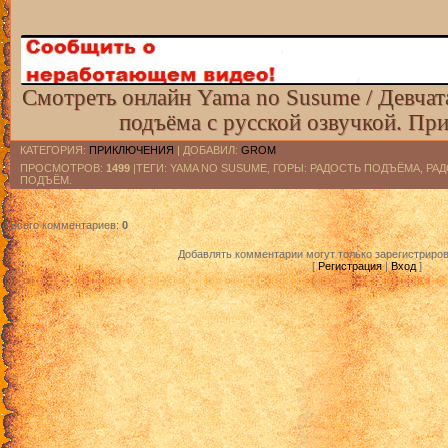
Смотреть онлайн Yama no Susume / Девчата
подъёма с русской озвучкой. Пр
КАТЕГОРИЯ
:
ПРИКЛЮЧЕНИЯ
|
ДОБАВИЛ
:
GROM
ПРОСМОТРОВ
:
1499
|ТЕГИ: YAMA NO SUSUME, ГОРЫ: РАДОСТЬ ПОДЪЁМА, Р
ПОДЪЁМ.
Всего комментариев
:
0
Добавлять комментарии могут только зарегистриро
[
Регистрация
|
Вход
]