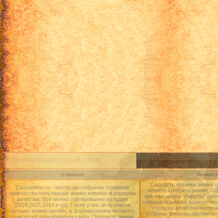
ИНФОРМАЦИОННЫЙ БЛОК
О проекте
Немного 
Смотреть новинки аниме о
Classanime.ru - место где собранно огромное
можете смотреть аниме 2015
количество популярных аниме новинок в хорошем
новинки аниме: Наруто2 сезо
качестве. Все аниме сортированно по годам
собрано огромное количество
(2016,2015,2014 и тд). Также у нас есть список
хорошем качестве которые
лучших аниме онлайн, в формировании которого
собраны фильмы различных 
участвуют пользователи сайта. Просмотр аниме