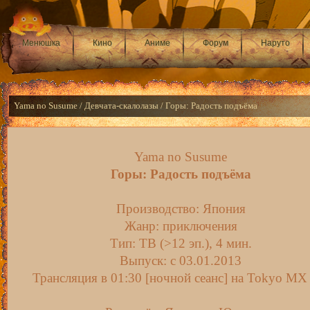
Менюшка
Кино
Аниме
Форум
Наруто
Yama no Susume / Девчата-скалолазы / Горы: Радость подъёма
Yama no Susume
Горы: Радость подъёма
Производство: Япония
Жанр: приключения
Тип: ТВ (>12 эп.), 4 мин.
Выпуск: c 03.01.2013
Трансляция в 01:30 [ночной сеанс] на Tokyo M