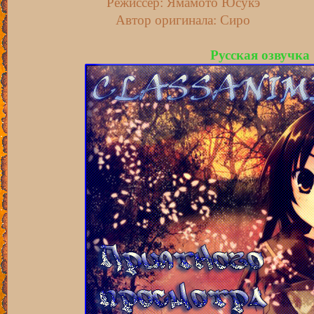
Режиссёр: Ямамото Юсукэ
Автор оригинала: Сиро
Русская озвучка