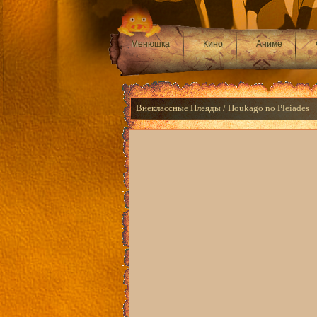
Менюшка
Кино
Аниме
Внеклассные Плеяды / Houkago no Pleiades