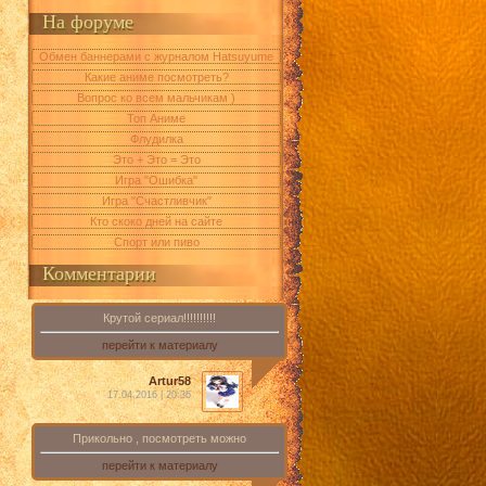
На форуме
Обмен баннерами с журналом Hatsuyume
Какие аниме посмотреть?
Вопрос ко всем мальчикам )
Топ Аниме
Флудилка
Это + Это = Это
Игра "Ошибка"
Игра "Счастливчик"
Кто скоко дней на сайте
Спорт или пиво
Комментарии
Крутой сериал!!!!!!!!!!
перейти к материалу
Artur58
17.04.2016 | 20:36
Прикольно , посмотреть можно
перейти к материалу