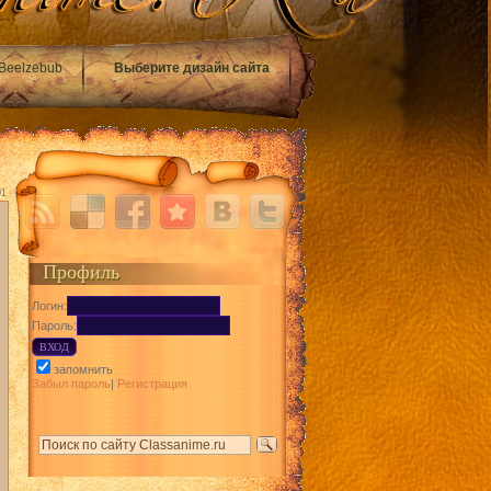
Beelzebub
Выберите дизайн сайта
01
Профиль
Логин:
Пароль:
запомнить
Забыл пароль
|
Регистрация