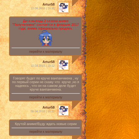
Artur58
10.04.2016 | 19:36
Дата выхода 2 сезона аниме
"Получеловек" состоится в феврале 2017
года, аниме официально продлен.
перейти к материалу
Artur58
10.04.2016 | 19:12
Говорят будет по круче ванпанчмена , ну
по первый серии не скажу что круче ,но я
надеюсь , что он на самом деле будет
круче ванпанчмена.
перейти к материалу
Artur58
08.04.2016 | 19:31
Крутой аниме!Буду ждать новые серии
перейти к материалу