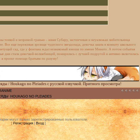
ы тонкой и незримой гранью – юная Субару, застенчивая и неуклюжая любительница
е. Все еще переживая зрелище чудесного звездопада, девочка зашла в комнату школьного
 цветущий сад, где у фонтана ждал незнакомый юноша по имени Минато. А потом события
нные дни стала девочкой-волшебницей, помирилась с лучшей подругой и активно включилась
в проект помощи братьям по разуму!
ды / Houkago no Pleiades с русской озвучкой. Притного просмотра!
RANIME
ЕЯДЫ
,
HOUKAGO NO PLEIADES
.
арии могут только зарегистрированные пользователи.
[
Регистрация
|
Вход
]