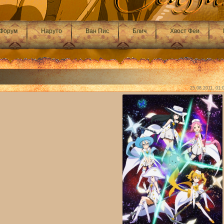
Форум
Наруто
Ван Пис
Блич
Хвост Феи
25.08.2011, 01: