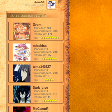
Artur58
08.04.2016 | 15:09
Топ пользователей
Grom
Новостей:
763
Комментариев:
335
Репутация:
171
Ранг:
misskiss
Новостей:
0
Комментариев:
236
Репутация:
25
Ранг:
tema140327
Новостей:
0
Комментариев:
218
Репутация:
9
Ранг:
Dark_Live
Новостей:
0
Комментариев:
113
Репутация:
11
Ранг:
МаСсюнЯ