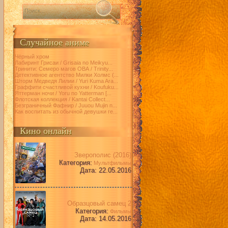
Случайное аниме
Чёрный хром
Лабиринт Грисаи / Grisaia no Meikyu...
Тринити: Семеро магов ОВА / Trinity...
Детективное агентство Милки Холмс (...
Шторм Медведя Лилии / Yuri Kuma Ara...
Граффити счастливой кухни / Koufuku...
Яттерман ночи / Yoru no Yatterman [...
Флотская коллекция / Kantai Collect...
Безграничный Фафнир / Juuou Mujin n...
Как воспитать из обычной девушки ге...
Кино онлайн
Зверополис (2016)
Категория:
Мультфильмы
Дата: 22.05.2016
Образцовый самец 2
Категория:
Фильмы
Дата: 14.05.2016