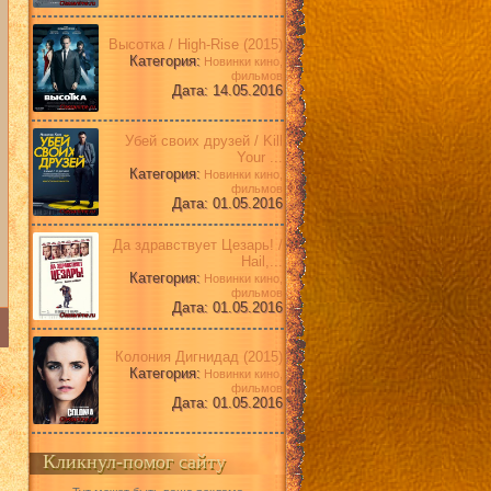
Высотка / High-Rise (2015)
Категория:
Новинки кино,
фильмов
Дата: 14.05.2016
Убей своих друзей / Kill
Your ...
Категория:
Новинки кино,
фильмов
Дата: 01.05.2016
Да здравствует Цезарь! /
Hail,...
Категория:
Новинки кино,
фильмов
Дата: 01.05.2016
Колония Дигнидад (2015)
Категория:
Новинки кино,
фильмов
Дата: 01.05.2016
Кликнул-помог сайту