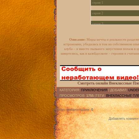
серия 1
серия 2
серия 3
серия 4
Описание:
Миры мечты и реальности разделен
астрономии, убедилась в том на собственном опыт
клуба – и вместо пыльного запустения попала в
завертелись, как в калейдоскопе – героиня в счита
Смотреть онлайн Внеклассные Плея
КАТЕГОРИЯ
:
ПРИКЛЮЧЕНИЯ
|
ДОБАВИЛ
:
UNDE
ПРОСМОТРОВ
:
1755
|ТЕГИ:
ВНЕКЛАССНЫЕ ПЛ
Всего комментариев
:
0
Добавлять коммент