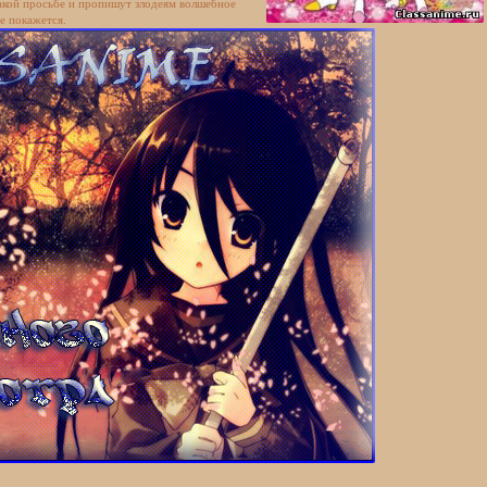
такой просьбе и пропишут злодеям волшебное
не покажется.