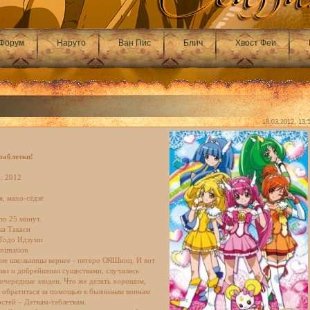
Форум
Наруто
Ван Пис
Блич
Хвост Феи
18.03.2012, 13:
таблетки!
: 2012
, махо-сёдзё
по 25 минут.
ка Такаси
 Тодо Идзуми
Animation
ие школьницы вернее - пятеро ОЯШниц. И вот
ыми и добрейшими существами, случилась
 очередные злодеи. Что же делать хорошим,
– обратиться за помощью к былинным воинам
стей – Деткам-таблеткам.