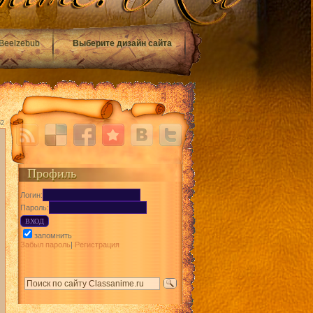
Beelzebub
Выберите дизайн сайта
52
Профиль
Логин:
Пароль:
запомнить
Забыл пароль
|
Регистрация