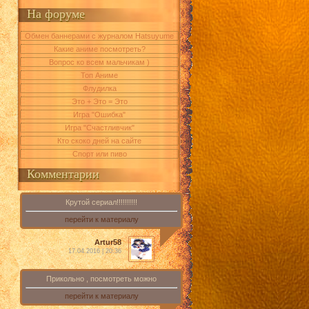
На форуме
Обмен баннерами с журналом Hatsuyume
Какие аниме посмотреть?
Вопрос ко всем мальчикам )
Топ Аниме
Флудилка
Это + Это = Это
Игра "Ошибка"
Игра "Счастливчик"
Кто скоко дней на сайте
Спорт или пиво
Комментарии
Крутой сериал!!!!!!!!!!
перейти к материалу
Artur58
17.04.2016 | 20:36
Прикольно , посмотреть можно
перейти к материалу