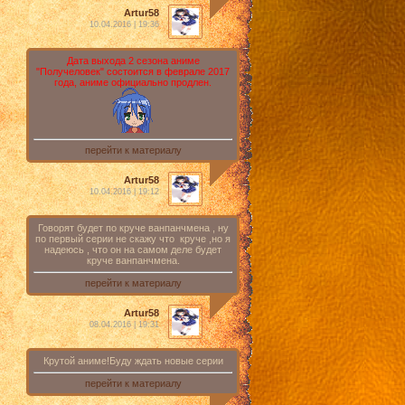
Artur58
10.04.2016 | 19:36
Дата выхода 2 сезона аниме
"Получеловек" состоится в феврале 2017
года, аниме официально продлен.
перейти к материалу
Artur58
10.04.2016 | 19:12
Говорят будет по круче ванпанчмена , ну
по первый серии не скажу что круче ,но я
надеюсь , что он на самом деле будет
круче ванпанчмена.
перейти к материалу
Artur58
08.04.2016 | 19:31
Крутой аниме!Буду ждать новые серии
перейти к материалу