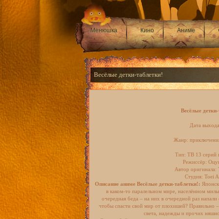
Менюшка
Кино
Аниме
Весёлые детки-таблетки!
Весёлые детки-
Дата выхода
Жанр: приключения
Тип: ТВ 13 серий 
Режиссёр: Оцу
Автор оригинала:
Студия: Toei 
Описание аниме Весёлые детки-таблетки!:
Японск
в каком-то паралельном мире, населённом мил
очередная беда – на них в очередной раз напали
чтобы спасти свой мир от плохишей? Правильно 
света, надежды и прочих няшно