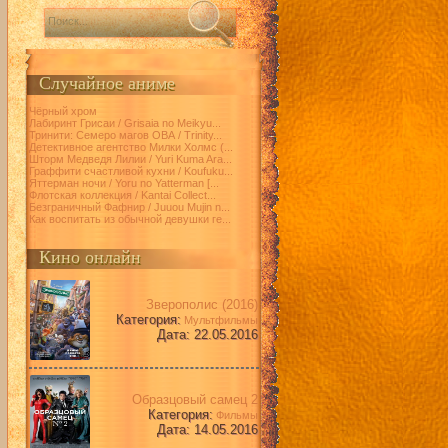
Случайное аниме
Чёрный хром
Лабиринт Грисаи / Grisaia no Meikyu...
Тринити: Семеро магов ОВА / Trinity...
Детективное агентство Милки Холмс (...
Шторм Медведя Лилии / Yuri Kuma Ara...
Граффити счастливой кухни / Koufuku...
Яттерман ночи / Yoru no Yatterman [...
Флотская коллекция / Kantai Collect...
Безграничный Фафнир / Juuou Mujin n...
Как воспитать из обычной девушки ге...
Кино онлайн
Зверополис (2016)
Категория:
Мультфильмы
Дата: 22.05.2016
Образцовый самец 2
Категория:
Фильмы
Дата: 14.05.2016