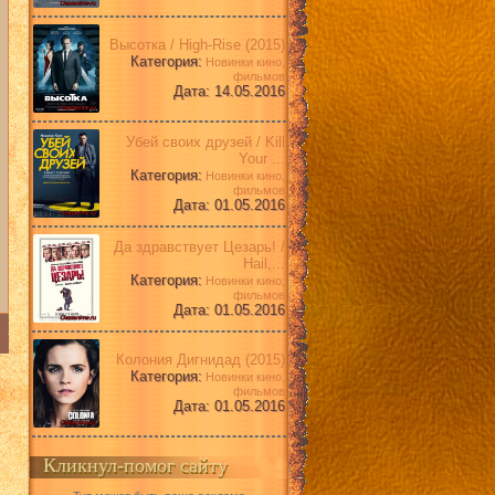
Высотка / High-Rise (2015)
Категория:
Новинки кино,
фильмов
Дата: 14.05.2016
Убей своих друзей / Kill
Your ...
Категория:
Новинки кино,
фильмов
Дата: 01.05.2016
Да здравствует Цезарь! /
Hail,...
Категория:
Новинки кино,
фильмов
Дата: 01.05.2016
Колония Дигнидад (2015)
Категория:
Новинки кино,
фильмов
Дата: 01.05.2016
Кликнул-помог сайту