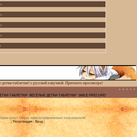
ия
ия
ия
ия
я
ия
 детки-таблетки! с русской озвучкой. Притного просмотра!
ЕТКИ-ТАБЛЕТКИ!
,
ВЕСЁЛЫЕ ДЕТКИ-ТАБЛЕТКИ!
,
SMILE PRECURE!
.
арии могут только зарегистрированные пользователи.
[
Регистрация
|
Вход
]