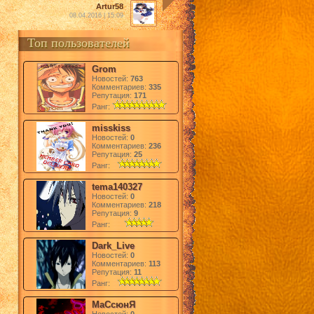
Artur58
08.04.2016 | 15:09
Топ пользователей
Grom
Новостей:
763
Комментариев:
335
Репутация:
171
Ранг:
misskiss
Новостей:
0
Комментариев:
236
Репутация:
25
Ранг:
tema140327
Новостей:
0
Комментариев:
218
Репутация:
9
Ранг:
Dark_Live
Новостей:
0
Комментариев:
113
Репутация:
11
Ранг:
МаСсюнЯ