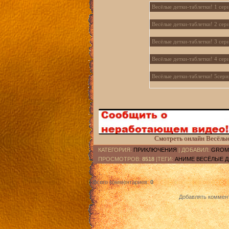
Весёлые детки-таблетки! 1 сер
Весёлые детки-таблетки! 2 сер
Весёлые детки-таблетки! 3 сер
Весёлые детки-таблетки! 4 сер
Весёлые детки-таблетки! 5сери
Весёлые детки-таблетки! 6 сер
Смотреть онлайн Весёлые
КАТЕГОРИЯ
:
ПРИКЛЮЧЕНИЯ
|
ДОБАВИЛ
:
GROM
ПРОСМОТРОВ
:
8518
|ТЕГИ:
АНИМЕ ВЕСЁЛЫЕ Д
Всего комментариев
:
0
Добавлять коммент