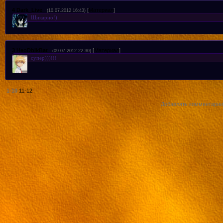
Мастера меча онлайн 16 серия RainDeat
4
Dark_Live
[
Материал
]
(10.07.2012 16:43)
Щикарно!)
Смотреть Sword Art Online 17 с русско
3
HeoDbIkBat
[
Материал
]
(09.07.2012 22:30)
Смотреть Sword Art Online 17 с русской
супер)))!!!
Смотреть Sword Art Online 18 с русско
1-10
11-12
Добавлять комментарии 
Смотреть Sword Art Online 18 с русской
Смотреть Sword Art Online 19 с русско
Смотреть Sword Art Online 19 с русской
Смотреть Sword Art Online 20 с русской
Смотреть Sword Art Online 20 с русско