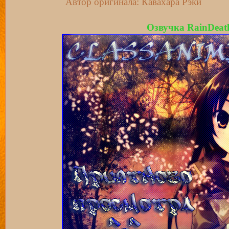
Автор оригинала: Кавахара Рэки
Озвучка
RainDeat