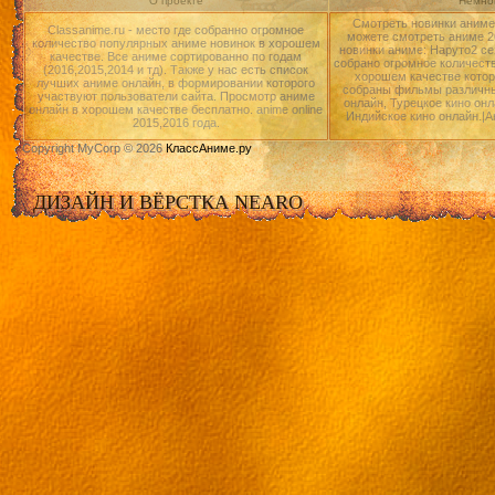
О проекте
Немног
Смотреть новинки аниме 
Classanime.ru - место где собранно огромное
можете смотреть аниме 20
количество популярных аниме новинок в хорошем
новинки аниме: Наруто2 се
качестве. Все аниме сортированно по годам
собрано огромное количест
(2016,2015,2014 и тд). Также у нас есть список
хорошем качестве котор
лучших аниме онлайн, в формировании которого
собраны фильмы различны
участвуют пользователи сайта. Просмотр аниме
онлайн, Турецкое кино онл
онлайн в хорошем качестве бесплатно. anime online
Индийское кино онлайн.|А
2015,2016 года.
Copyright MyCorp © 2026
КлассАниме.ру
ДИЗАЙН И ВЁРСТКА NEARO