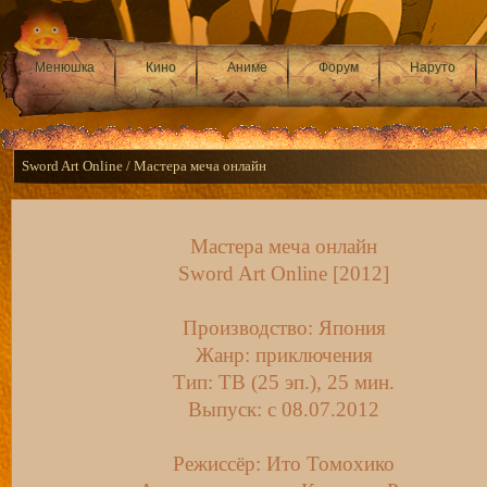
Менюшка
Кино
Аниме
Форум
Наруто
Sword Art Online / Мастера меча онлайн
Мастера меча онлайн
Sword Art Online [2012]
Производство: Япония
Жанр: приключения
Тип: ТВ (25 эп.), 25 мин.
Выпуск: c 08.07.2012
Режиссёр: Ито Томохико