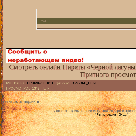
1 ova
2 ova
3 ova
4 ova
5 ova
Смотреть онлайн Пираты «Черной лагуны»
Притного просмот
КАТЕГОРИЯ
:
ПРИКЛЮЧЕНИЯ
|
ДОБАВИЛ
:
SASUKE_REST
ПРОСМОТРОВ
:
1347
|ТЕГИ: .
Всего комментариев
:
0
Добавлять комментарии могут только зарегистриро
[
Регистрация
|
Вход
]