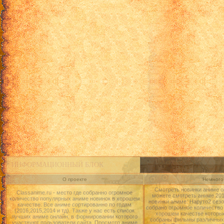
ИНФОРМАЦИОННЫЙ БЛОК
О проекте
Немного 
Смотреть новинки аниме о
Classanime.ru - место где собранно огромное
можете смотреть аниме 2015
количество популярных аниме новинок в хорошем
новинки аниме: Наруто2 сезо
качестве. Все аниме сортированно по годам
собрано огромное количество
(2016,2015,2014 и тд). Также у нас есть список
хорошем качестве которые
лучших аниме онлайн, в формировании которого
собраны фильмы различных 
участвуют пользователи сайта. Просмотр аниме