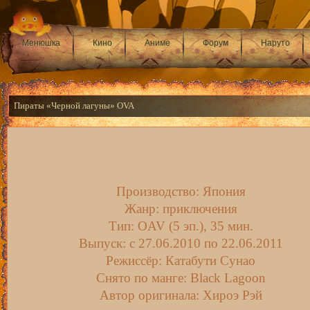
Менюшка
Кино
Аниме
Форум
Наруто
Пираты «Черной лагуны» OVA
Производство: Япония
Жанр: приключения
Тип: OAV (5 эп.), 35 мин.
Выпуск: c 27.06.2010 по 22.06.2011
Режиссёр: Катабути Сунао
Снято по манге: Black Lagoon
Автор оригинала: Хироэ Рэй