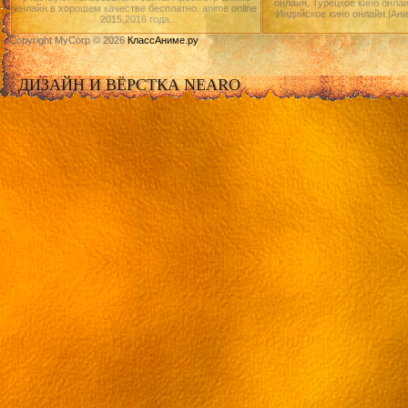
онлайн, Турецкое кино онлай
онлайн в хорошем качестве бесплатно. anime online
Индийское кино онлайн.|Ан
2015,2016 года.
Copyright MyCorp © 2026
КлассАниме.ру
ДИЗАЙН И ВЁРСТКА NEARO