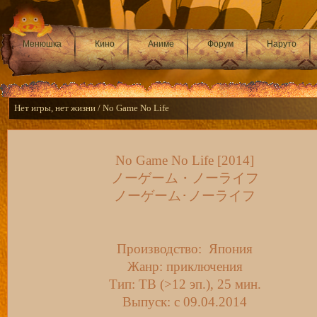
Менюшка
Кино
Аниме
Форум
Наруто
Нет игры, нет жизни / No Game No Life
No Game No Life [2014]
ノーゲーム・ノーライフ
ノーゲーム･ノーライフ
Производство: Япония
Жанр: приключения
Тип: ТВ (>12 эп.), 25 мин.
Выпуск: c 09.04.2014