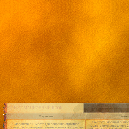
ИНФОРМАЦИОННЫЙ БЛОК
О проекте
Немног
Смотреть новинки аниме 
Classanime.ru - место где собранно огромное
можете смотреть аниме 20
количество популярных аниме новинок в хорошем