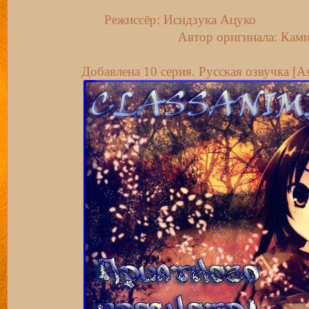
Режиссёр: Исидзука Ацуко
Автор оригинала: Кам
Добавлена 10 серия. Русская озвучка [As