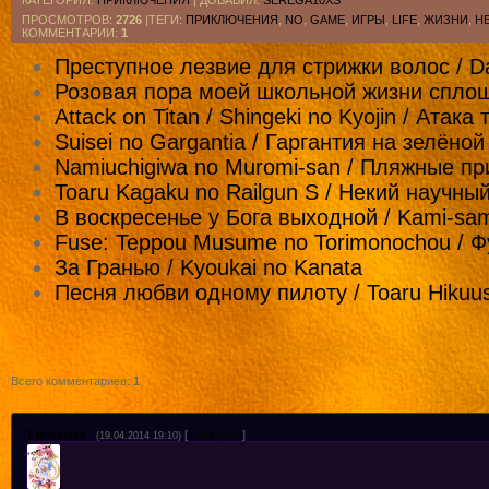
КАТЕГОРИЯ
:
ПРИКЛЮЧЕНИЯ
|
ДОБАВИЛ
:
SEREGA10XS
ПРОСМОТРОВ
:
2726
|ТЕГИ:
ПРИКЛЮЧЕНИЯ
,
NO
,
GAME
,
ИГРЫ
,
LIFE
,
ЖИЗНИ
,
Н
КОММЕНТАРИИ
:
1
Преступное лезвие для стрижки волос / Da
Розовая пора моей школьной жизни сплош
Attack on Titan / Shingeki no Kyojin / Атака
Suisei no Gargantia / Гаргантия на зелёно
Namiuchigiwa no Muromi-san / Пляжные п
Toaru Kagaku no Railgun S / Некий научны
В воскресенье у Бога выходной / Kami-sama
Fuse: Teppou Musume no Torimonochou / 
За Гранью / Kyoukai no Kanata
Песня любви одному пилоту / Toaru Hikuush
Всего комментариев
:
1
1
misskiss
[
Материал
]
(19.04.2014 19:10)