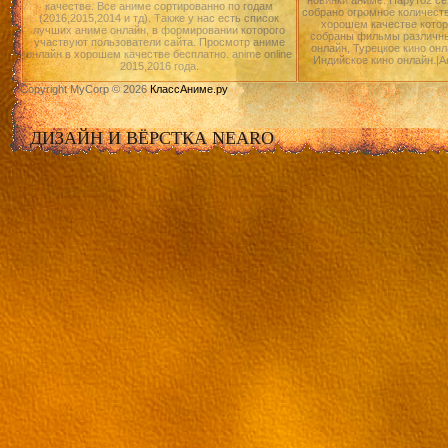
новинки аниме: Наруто2 се
качестве. Все аниме сортированно по годам
собрано огромное количест
(2016,2015,2014 и тд). Также у нас есть список
хорошем качестве котор
лучших аниме онлайн, в формировании которого
собраны фильмы различны
участвуют пользователи сайта. Просмотр аниме
онлайн, Турецкое кино онл
онлайн в хорошем качестве бесплатно. anime online
Индийское кино онлайн.|А
2015,2016 года.
Copyright MyCorp © 2026
КлассАниме.ру
ДИЗАЙН И ВЁРСТКА NEARO