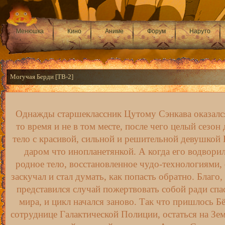
Менюшка
Кино
Аниме
Форум
Наруто
Могучая Берди [ТВ-2]
Однажды старшеклассник Цутому Сэнкава оказался
то время и не в том месте, после чего целый сезон
тело с красивой, сильной и решительной девушкой 
даром что инопланетянкой. А когда его водворил
родное тело, восстановленное чудо-технологиями, 
заскучал и стал думать, как попасть обратно. Благо,
представился случай пожертвовать собой ради спа
мира, и цикл начался заново. Так что пришлось Б
сотруднице Галактической Полиции, остаться на Зе