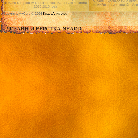
онлайн, Турецкое кино онлай
онлайн в хорошем качестве бесплатно. anime online
Индийское кино онлайн.|Ан
2015,2016 года.
Copyright MyCorp © 2026
КлассАниме.ру
ДИЗАЙН И ВЁРСТКА NEARO