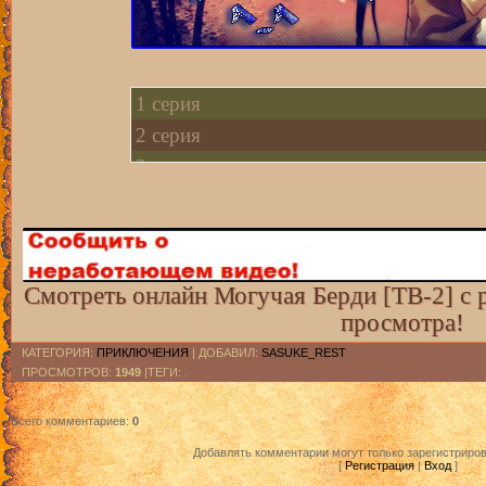
1 серия
2 серия
3 серия
4 серия
5 серия
6 серия
7 серия
Смотреть онлайн Могучая Берди [ТВ-2] с 
просмотра!
8 серия
9 серия
КАТЕГОРИЯ
:
ПРИКЛЮЧЕНИЯ
|
ДОБАВИЛ
:
SASUKE_REST
ПРОСМОТРОВ
:
1949
|ТЕГИ: .
10 серия
11 серия
Всего комментариев
:
0
12 серия
Добавлять комментарии могут только зарегистриро
[
Регистрация
|
Вход
]