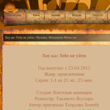
Менюшка
Кино
Аниме
Форум
Наруто
Хоу-ка: Тебе не уйти / Hyouka: Motsubeki Mono wa
Хоу-ка: Тебе не уйти
Год выпуска: c 23.04.2012
Жанр: приключения
Серии: 1-1 из 21 эп., 25 мин.
Студия: Киотская анимация
Режиссёр: Такэмото Ясухиро
Автор оригинала: Ёнэдзава Хонобу