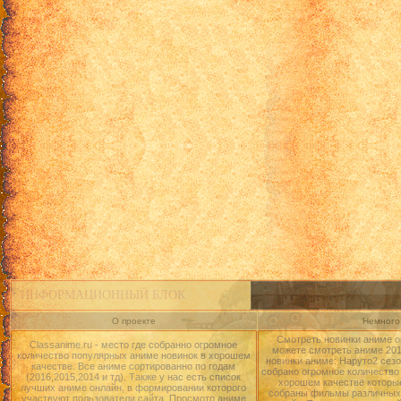
ИНФОРМАЦИОННЫЙ БЛОК
О проекте
Немного 
Смотреть новинки аниме о
Classanime.ru - место где собранно огромное
можете смотреть аниме 2015
количество популярных аниме новинок в хорошем
новинки аниме: Наруто2 сезо
качестве. Все аниме сортированно по годам
собрано огромное количество
(2016,2015,2014 и тд). Также у нас есть список
хорошем качестве которые
лучших аниме онлайн, в формировании которого
собраны фильмы различных 
участвуют пользователи сайта. Просмотр аниме