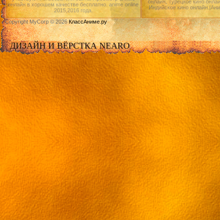
онлайн, Турецкое кино онлай
онлайн в хорошем качестве бесплатно. anime online
Индийское кино онлайн.|Ан
2015,2016 года.
Copyright MyCorp © 2026
КлассАниме.ру
ДИЗАЙН И ВЁРСТКА NEARO