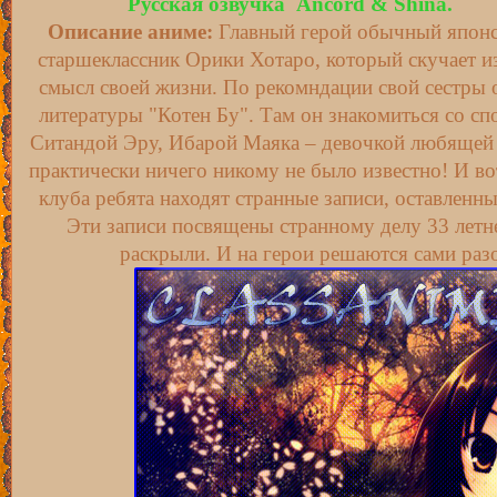
Русская озвучка Ancord & Shina.
Описание аниме:
Главный герой обычный япон
старшеклассник Орики Хотаро, который скучает из
смысл своей жизни. По рекомндации свой сестры 
литературы "Котен Бу". Там он знакомиться со с
Ситандой Эру, Ибарой Маяка – девочкой любящей 
практически ничего никому не было известно! И в
клуба ребята находят странные записи, оставлен
Эти записи посвящены странному делу 33 летне
раскрыли. И на герои решаются сами раз