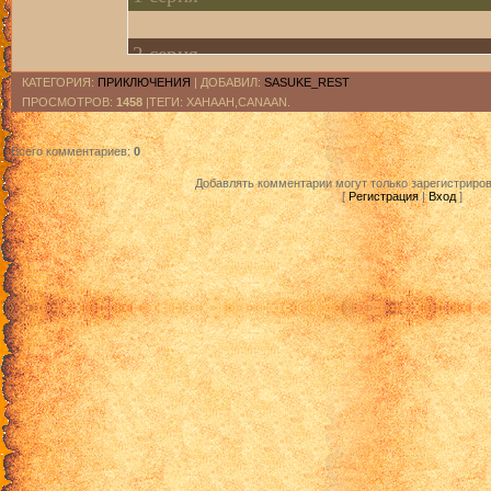
2 серия
КАТЕГОРИЯ
:
ПРИКЛЮЧЕНИЯ
|
ДОБАВИЛ
:
SASUKE_REST
ПРОСМОТРОВ
:
1458
|ТЕГИ: ХАНААН,CANAAN.
3 серия
Всего комментариев
:
0
4 серия
Добавлять комментарии могут только зарегистриро
[
Регистрация
|
Вход
]
5 серия
6 серия
7 серия
8 серия
9 серия