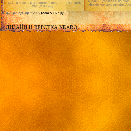
онлайн, Турецкое кино онлай
онлайн в хорошем качестве бесплатно. anime online
Индийское кино онлайн.|Ан
2015,2016 года.
Copyright MyCorp © 2026
КлассАниме.ру
ДИЗАЙН И ВЁРСТКА NEARO