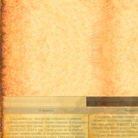
ИНФОРМАЦИОННЫЙ БЛОК
О проекте
Немного 
Смотреть новинки аниме о
Classanime.ru - место где собранно огромное
можете смотреть аниме 2015
количество популярных аниме новинок в хорошем
новинки аниме: Наруто2 сезо
качестве. Все аниме сортированно по годам
собрано огромное количество
(2016,2015,2014 и тд). Также у нас есть список
хорошем качестве которые
лучших аниме онлайн, в формировании которого
собраны фильмы различных 
участвуют пользователи сайта. Просмотр аниме