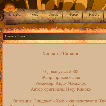
Менюшка
Кино
Аниме
Форум
Наруто
Ханаан / Canaan
Ханаан / Canaan
Год выпуска: 2009
Жанр: приключения
Режиссёр: Андо Масахиро
Автор оригинала: Насу Киноко
Описание: Синдикат «Хэби» свирепствует в Юг