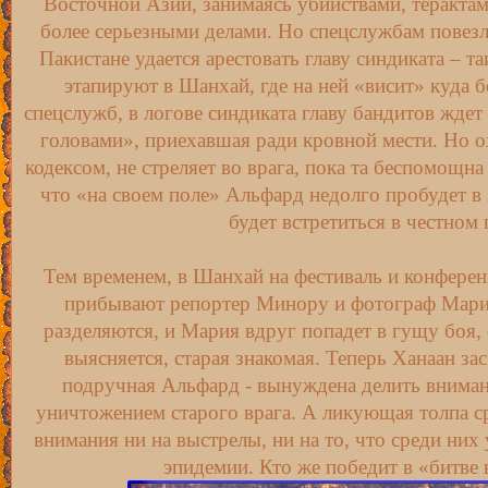
Восточной Азии, занимаясь убийствами, терактам
более серьезными делами. Но спецслужбам повезл
Пакистане удается арестовать главу синдиката – 
этапируют в Шанхай, где на ней «висит» куда 
спецслужб, в логове синдиката главу бандитов ждет
головами», приехавшая ради кровной мести. Но о
кодексом, не стреляет во врага, пока та беспомощна
что «на своем поле» Альфард недолго пробудет в
будет встретиться в честном 
Тем временем, в Шанхай на фестиваль и конфере
прибывают репортер Минору и фотограф Мария
разделяются, и Мария вдруг попадет в гущу боя, о
выясняется, старая знакомая. Теперь Ханаан зас
подручная Альфард - вынуждена делить вниман
уничтожением старого врага. А ликующая толпа ср
внимания ни на выстрелы, ни на то, что среди ни
эпидемии. Кто же победит в «битве