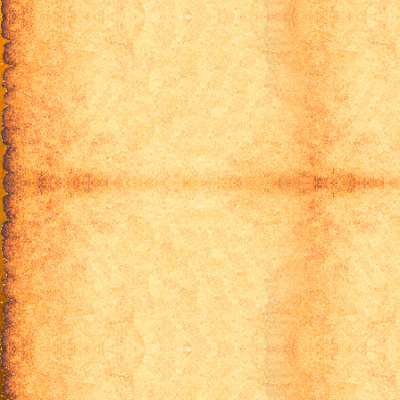
10 серия
11 серия
12 серия
13 серия
Смотреть онлайн Ханаан / Can
озвучкой. Притного пр