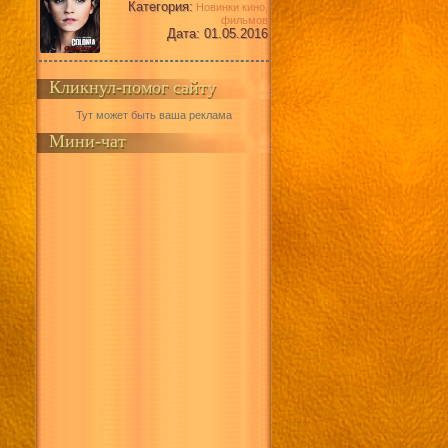
Категория:
Новинки кино,
фильмов
Дата: 01.05.2016
Кликнул-помог сайту
Тут может быть ваша реклама
Мини-чат