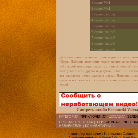
1 серия[VK]
2 серия[VK]
3 cерия [rutube]
4 cерия [rutube]
5 cерия [rutube]
6 cерия [rutube]
7 cерия [rutube]
8 cерия [rutube]
9 cерия [rutube]
10 cерия [rutube]
Действие данного аниме происходит в очень далёк
11 cерия [rutube]
Сферы Дайсона колоннии людей насилили космос,
небольшой колонии,в школе где учится главный ге
всех у него есть друзья и девушка, в кого он влю
вот случается нечто ужастно расса «Дорссии»,на
оружие и сражаться. В результате мы узнаюм что 
герой...
Смотреть онлайн Kakumeiki Valvrav
КАТЕГОРИЯ
:
ПРИКЛЮЧЕНИЯ
|
ДОБАВИЛ
:
SERE
ПРОСМОТРОВ
:
3666
|ТЕГИ:
VALVRAVE
,
NULL
,
KA
ИЗБАВИТЕЛЬ. |
КОММЕНТАРИИ
:
1
Школа под прицелом / Nerawareta Gakuen
Альтернативная игра богов / Kami Jigen Ga