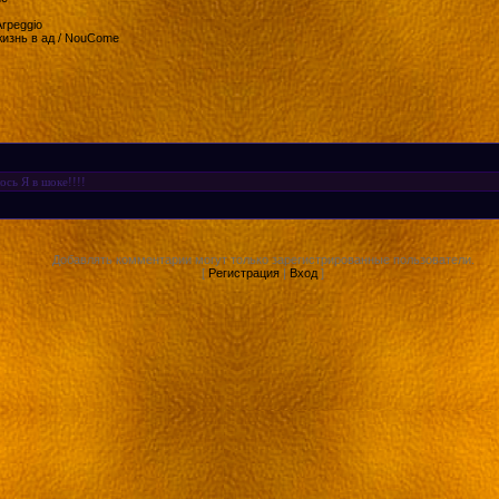
rpeggio
изнь в ад / NouCome
ось Я в шоке!!!!
Добавлять комментарии могут только зарегистрированные пользователи.
[
Регистрация
|
Вход
]