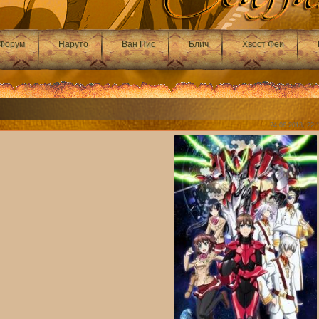
Форум
Наруто
Ван Пис
Блич
Хвост Феи
24.06.2013, 22: