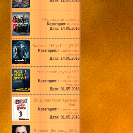
Дата: 22.05.2016
Образцовый самец 2
Категория:
Фильмы
Дата: 14.05.2016
Высотка / High-Rise (2015)
Категория:
Новинки кино,
фильмов
Дата: 14.05.2016
Убей своих друзей / Kill
Your ...
Категория:
Новинки кино,
фильмов
Дата: 01.05.2016
Да здравствует Цезарь! /
Hail,...
Категория:
Новинки кино,
фильмов
Дата: 01.05.2016
Колония Дигнидад (2015)