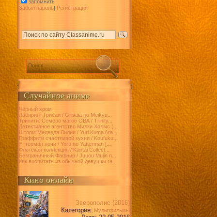
запомнить
Забыл пароль
|
Регистрация
Случайное аниме
Чёрный хром
Лабиринт Грисаи / Grisaia no Meikyu...
Тринити: Семеро магов ОВА / Trinity...
Детективное агентство Милки Холмс (...
Шторм Медведя Лилии / Yuri Kuma Ara...
Граффити счастливой кухни / Koufuku...
Яттерман ночи / Yoru no Yatterman [...
Флотская коллекция / Kantai Collect...
Безграничный Фафнир / Juuou Mujin n...
Как воспитать из обычной девушки ге...
Кино онлайн
Зверополис (2016)
Категория:
Мультфильмы