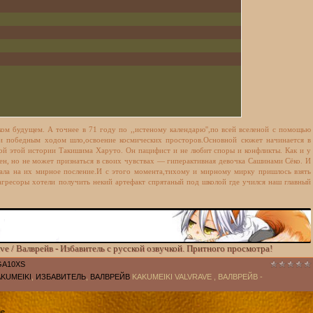
ом будущем. А точнее в 71 году по ,,истеному календарю'',по всей вселеной с помощью
и победным ходом шло,освоение космических просторов.Основной сюжет начинается в
рой этой истории Такишима Харуто. Он пацифист и не любит споры и конфликты. Как и у
блен, но не может признаться в своих чувствах — гиперактивная девочка Сашинами Сёко. И
пала на их мирное посление.И с этого момента,тихому и мирному мирку пришлось взять
агресоры хотели получить некий артефакт спрятаный под школой где учился наш главный
e / Валврейв - Избавитель с русской озвучкой. Притного просмотра!
GA10XS
KUMEIKI
,
ИЗБАВИТЕЛЬ
,
ВАЛВРЕЙВ
KAKUMEIKI VALVRAVE , ВАЛВРЕЙВ -
me