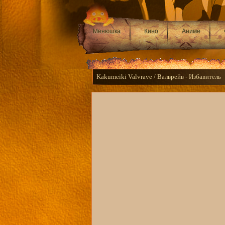
Менюшка
Кино
Аниме
Kakumeiki Valvrave / Валврейв - Избавитель