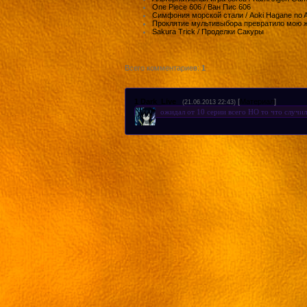
One Piece 606 / Ван Пис 606
Симфония морской стали / Aoki Hagane no A
Проклятие мультивыбора превратило мою ж
Sakura Trick / Проделки Сакуры
Всего комментариев
:
1
1
Dark_Live
[
Материал
]
(21.06.2013 22:43)
ожидал от 10 серии всего НО то что случил