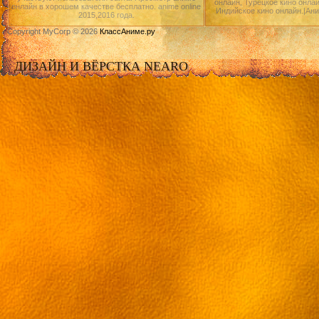
онлайн, Турецкое кино онлай
онлайн в хорошем качестве бесплатно. anime online
Индийское кино онлайн.|Ан
2015,2016 года.
Copyright MyCorp © 2026
КлассАниме.ру
ДИЗАЙН И ВЁРСТКА NEARO