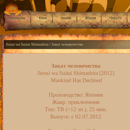
Менюшка
Кино
Аниме
Форум
Наруто
Jinrui wa Suitai Shimashita / Закат человечества
Закат человечества
Jinrui wa Suitai Shimashita [2012]
Mankind Has Declined
Производство: Япония
Жанр: приключения
Тип: ТВ (>12 эп.), 25 мин.
Выпуск: c 02.07.2012