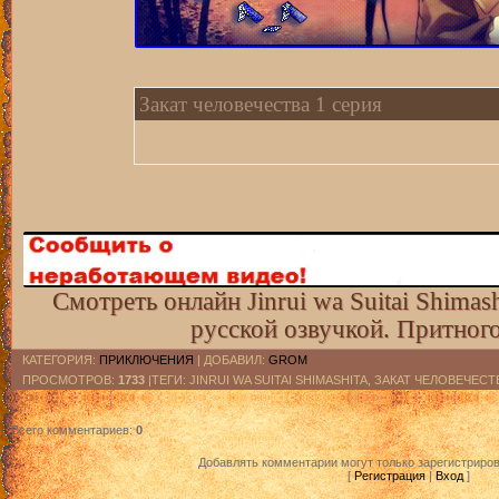
Закат человечества 1 серия
Смотреть онлайн Jinrui wa Suitai Shimash
русской озвучкой. Притног
КАТЕГОРИЯ
:
ПРИКЛЮЧЕНИЯ
|
ДОБАВИЛ
:
GROM
ПРОСМОТРОВ
:
1733
|ТЕГИ: JINRUI WA SUITAI SHIMASHITA, ЗАКАТ ЧЕЛОВЕЧЕ
Всего комментариев
:
0
Добавлять комментарии могут только зарегистриро
[
Регистрация
|
Вход
]