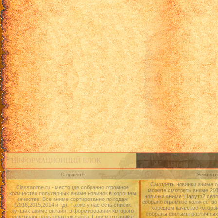
ИНФОРМАЦИОННЫЙ БЛОК
О проекте
Немного 
Смотреть новинки аниме о
Classanime.ru - место где собранно огромное
можете смотреть аниме 2015
количество популярных аниме новинок в хорошем
новинки аниме: Наруто2 сезо
качестве. Все аниме сортированно по годам
собрано огромное количество
(2016,2015,2014 и тд). Также у нас есть список
хорошем качестве которые
лучших аниме онлайн, в формировании которого
собраны фильмы различных 
участвуют пользователи сайта. Просмотр аниме