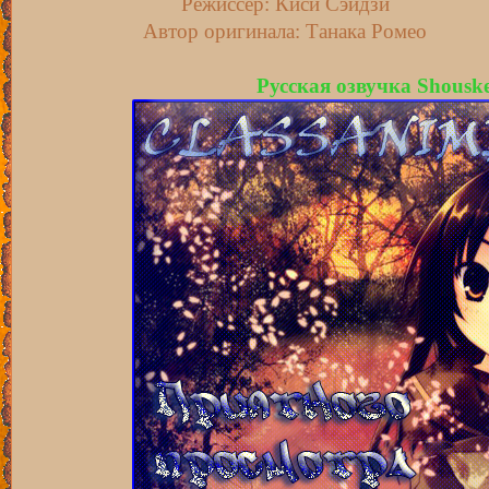
Режиссёр: Киси Сэйдзи
Автор оригинала: Танака Ромео
Русская озвучка Shousk