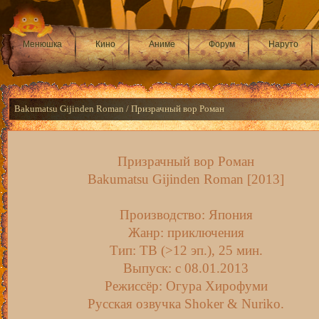
Менюшка
Кино
Аниме
Форум
Наруто
Bakumatsu Gijinden Roman / Призрачный вор Роман
Призрачный вор Роман
Bakumatsu Gijinden Roman [2013]
Производство: Япония
Жанр: приключения
Тип: ТВ (>12 эп.), 25 мин.
Выпуск: c 08.01.2013
Режиссёр: Огура Хирофуми
Русская озвучка Shoker & Nuriko.