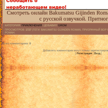
Смотреть онлайн Bakumatsu Gijinden Rom
с русской озвучкой. Притно
КАТЕГОРИЯ
:
ПРИКЛЮЧЕНИЯ
|
ДОБАВИЛ
:
GROM
ПРОСМОТРОВ
:
1727
|ТЕГИ: BAKUMATSU GIJINDEN ROMAN, ПРИЗРАЧНЫЙ ВО
РОМАН.
Всего комментариев
:
0
Добавлять комментарии могут только зарегистриро
[
Регистрация
|
Вход
]