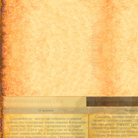
ИНФОРМАЦИОННЫЙ БЛОК
О проекте
Немного 
Смотреть новинки аниме о
Classanime.ru - место где собранно огромное
можете смотреть аниме 2015
количество популярных аниме новинок в хорошем
новинки аниме: Наруто2 сезо
качестве. Все аниме сортированно по годам
собрано огромное количество
(2016,2015,2014 и тд). Также у нас есть список
хорошем качестве которые
лучших аниме онлайн, в формировании которого
собраны фильмы различных 
участвуют пользователи сайта. Просмотр аниме