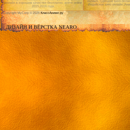
онлайн, Турецкое кино онлай
онлайн в хорошем качестве бесплатно. anime online
Индийское кино онлайн.|Ан
2015,2016 года.
Copyright MyCorp © 2026
КлассАниме.ру
ДИЗАЙН И ВЁРСТКА NEARO