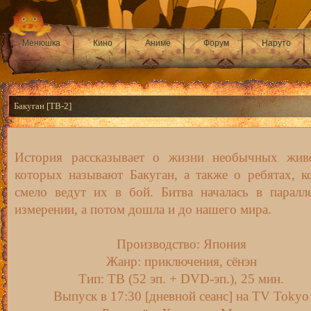
Менюшка
Кино
Аниме
Форум
Наруто
Бакуган [ТВ-2]
История рассказывает о жизни необычных жив
которых называют Бакуган, а также о ребятах, к
смело ведут их в бой. Битва началась в паралл
измерении, а потом дошла и до нашего мира.
Производство: Япония
Жанр: приключения, сёнэн
Тип: ТВ (52 эп. + DVD-эп.), 25 мин.
Выпуск в 17:30 [дневной сеанс] на TV Tokyo