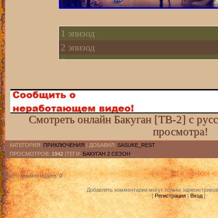
1 эпизод
2 эпизод
3 эпизод
4 эпизод
5 эпизод
6 эпизод
7 эпизод
Смотреть онлайн Бакуган [ТВ-2] с рус
просмотра!
8 эпизод
9 эпизод
КАТЕГОРИЯ
:
ПРИКЛЮЧЕНИЯ
|
ДОБАВИЛ
:
SASUKE_REST
ПРОСМОТРОВ
:
1942
|ТЕГИ:
БАКУГАН 2 СЕЗОН
.
10 эпизод
11 эпизод
Всего комментариев
:
0
12 эпизод
Добавлять комментарии могут только зарегистриро
[
Регистрация
|
Вход
]
13 эпизод
14 эпизод