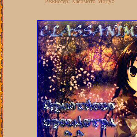
Режиссёр: Хасимото Мицуо