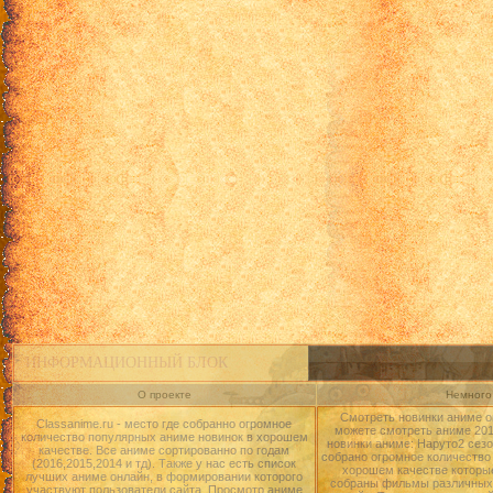
ИНФОРМАЦИОННЫЙ БЛОК
О проекте
Немного 
Смотреть новинки аниме о
Classanime.ru - место где собранно огромное
можете смотреть аниме 2015
количество популярных аниме новинок в хорошем
новинки аниме: Наруто2 сезо
качестве. Все аниме сортированно по годам
собрано огромное количество
(2016,2015,2014 и тд). Также у нас есть список
хорошем качестве которые
лучших аниме онлайн, в формировании которого
собраны фильмы различных 
участвуют пользователи сайта. Просмотр аниме