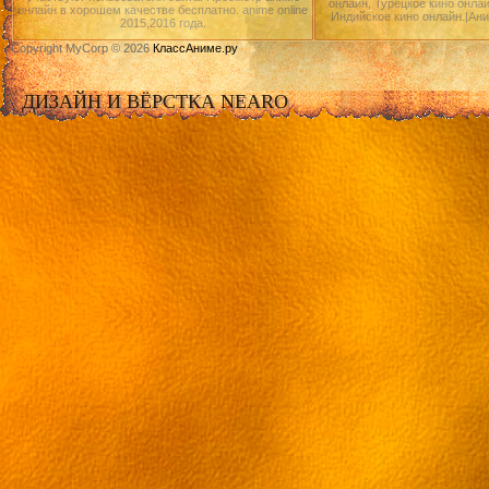
онлайн, Турецкое кино онлай
онлайн в хорошем качестве бесплатно. anime online
Индийское кино онлайн.|Ан
2015,2016 года.
Copyright MyCorp © 2026
КлассАниме.ру
ДИЗАЙН И ВЁРСТКА NEARO