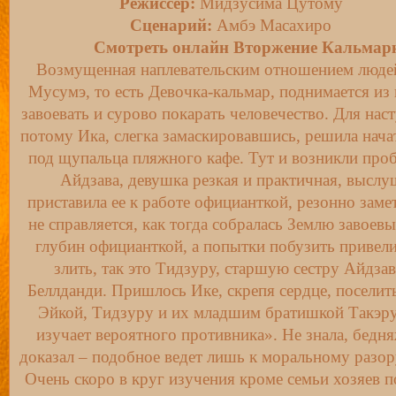
Режиссёр:
Мидзусима Цутому
Сценарий:
Амбэ Масахиро
Смотреть онлайн Вторжение Кальмарк
Возмущенная наплевательским отношением людей
Мусумэ, то есть Девочка-кальмар, поднимается из
завоевать и сурово покарать человечество. Для нас
потому Ика, слегка замаскировавшись, решила нача
под щупальца пляжного кафе. Тут и возникли про
Айдзава, девушка резкая и практичная, выслу
приставила ее к работе официанткой, резонно замет
не справляется, как тогда собралась Землю завоевы
глубин официанткой, а попытки побузить привели
злить, так это Тидзуру, старшую сестру Айдза
Беллданди. Пришлось Ике, скрепя сердце, поселит
Эйкой, Тидзуру и их младшим братишкой Такэру,
изучает вероятного противника». Не знала, бедн
доказал – подобное ведет лишь к моральному разо
Очень скоро в круг изучения кроме семьи хозяев п