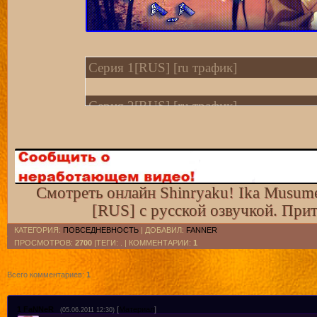
Серия 1[RUS] [ru трафик]
Серия 2[RUS] [ru трафик]
Серия 3[RUS] [ru трафик]
Серия 4[RUS] [ru трафик]
Смотреть онлайн Shinryaku! Ika Musum
[RUS] с русской озвучкой. При
Серия 5[RUS] [ru трафик]
КАТЕГОРИЯ
:
ПОВСЕДНЕВНОСТЬ
|
ДОБАВИЛ
:
FANNER
ПРОСМОТРОВ
:
2700
|ТЕГИ: . |
КОММЕНТАРИИ
:
1
Серия 6[RUS] [ru трафик]
Всего комментариев
:
1
Серия 7[RUS] [ru трафик]
1
FaNNeR
[
Материал
]
(05.06.2011 12:30)