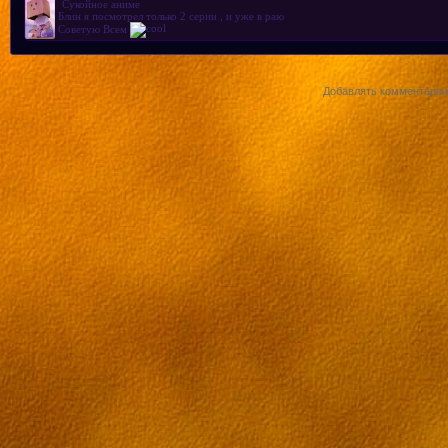
Сукойное аниме
Блин я посмотрел только 2 серии , и уже в раю
Серия 8[RUS] [ru трафик]
Советую Всем
Серия 9[RUS] [ru трафик]
Добавлять комментарии 
Серия 10[RUS] [ru трафик]
Серия 11[RUS] [ru трафик]
Серия 12[RUS] [ru трафик]