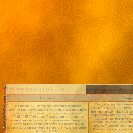
ИНФОРМАЦИОННЫЙ БЛОК
О проекте
Немног
Смотреть новинки аниме 
Classanime.ru - место где собранно огромное
можете смотреть аниме 20
количество популярных аниме новинок в хорошем
новинки аниме: Наруто2 се
качестве. Все аниме сортированно по годам
собрано огромное количест
(2016,2015,2014 и тд). Также у нас есть список
хорошем качестве котор
лучших аниме онлайн, в формировании которого
собраны фильмы различны
участвуют пользователи сайта. Просмотр аниме
онлайн, Турецкое кино онл
онлайн в хорошем качестве бесплатно. anime online
Индийское кино онлайн.|А
2015,2016 года.