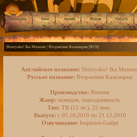
Менюшка
Кино
Аниме
Форум
Наруто
Shinryaku! Ika Musume | Вторжение Кальмарки [RUS]
Английское название:
Shinryaku! Ika Musum
Русское название:
Вторжение Кальмарки
Производство:
Япония
Жанр:
комедия, повседневность
Тип:
ТВ (12 эп.), 25 мин..
Выпуск:
c 05.10.2010 по 21.12.2010
Озвучивание:
Inspector-Gadjet