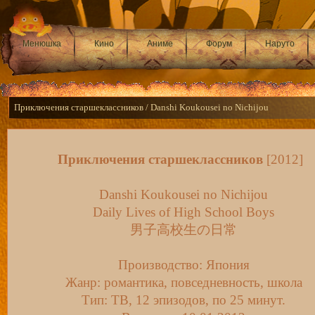
Менюшка
Кино
Аниме
Форум
Наруто
Приключения старшеклассников / Danshi Koukousei no Nichijou
Приключения старшеклассников
[2012]
Danshi Koukousei no Nichijou
Daily Lives of High School Boys
男子高校生の日常
Производство: Япония
Жанр: романтика, повседневность, школа
Тип: ТВ, 12 эпизодов, по 25 минут.