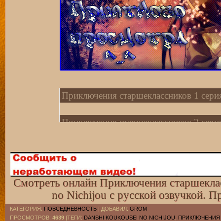
Приключения старшеклассников 1 сери
Приключения старшеклассников 2 сери
Приключения старшеклассников 3 сери
Приключения старшеклассников 4 сери
Смотреть онлайн Приключения старшеклас
no Nichijou с русской озвучкой. 
Приключения старшеклассников 5 сери
КАТЕГОРИЯ
:
ПОВСЕДНЕВНОСТЬ
|
ДОБАВИЛ
:
GROM
ПРОСМОТРОВ
:
4639
|ТЕГИ:
DANSHI KOUKOUSEI NO NICHIJOU
,
ПРИКЛЮЧЕНИЯ