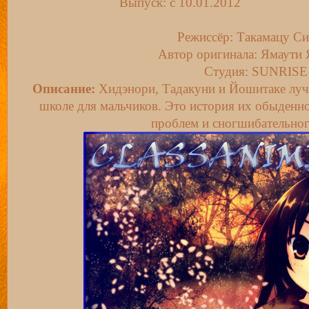
Выпуск: c 10.01.2012
Режиссёр: Такамацу С
Автор оригинала: Ямаути
Студия: SUNRISE
Описание:
Хидэнори, Тадакуни и Йошитаке луч
школе для мальчиков. Это история их обыден
проблем и сногшибательно