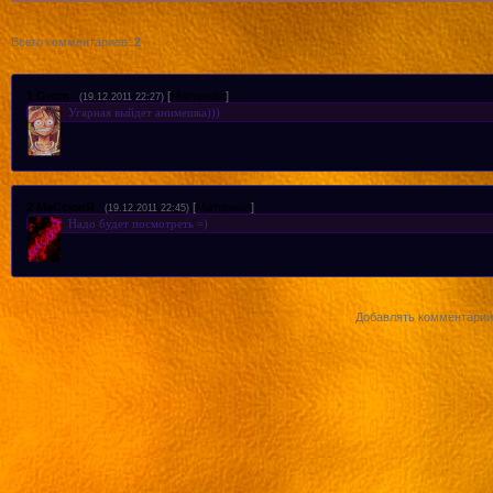
Приключения старшеклассников 6 сери
Всего комментариев
:
2
Приключения старшеклассников 7 сери
1
Grom
[
Материал
]
(19.12.2011 22:27)
Угарная выйдет анимешка)))
Приключения старшеклассников 8 сери
Приключения старшеклассников 9 сери
2
МаСсюнЯ
[
Материал
]
(19.12.2011 22:45)
Надо будет посмотреть =)
Приключения старшеклассников 10 сер
Приключения старшеклассников 11 сер
Добавлять комментарии 
Приключения старшеклассников 12 сер