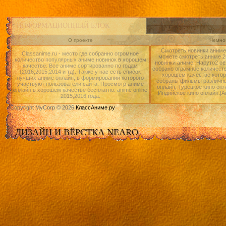
ИНФОРМАЦИОННЫЙ БЛОК
О проекте
Немног
Смотреть новинки аниме 
Classanime.ru - место где собранно огромное
можете смотреть аниме 20
количество популярных аниме новинок в хорошем
новинки аниме: Наруто2 се
качестве. Все аниме сортированно по годам
собрано огромное количест
(2016,2015,2014 и тд). Также у нас есть список
хорошем качестве котор
лучших аниме онлайн, в формировании которого
собраны фильмы различны
участвуют пользователи сайта. Просмотр аниме
онлайн, Турецкое кино онл
онлайн в хорошем качестве бесплатно. anime online
Индийское кино онлайн.|А
2015,2016 года.
Copyright MyCorp © 2026
КлассАниме.ру
ДИЗАЙН И ВЁРСТКА NEARO