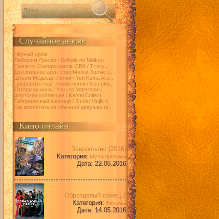
Случайное аниме
Чёрный хром
Лабиринт Грисаи / Grisaia no Meikyu...
Тринити: Семеро магов ОВА / Trinity...
Детективное агентство Милки Холмс (...
Шторм Медведя Лилии / Yuri Kuma Ara...
Граффити счастливой кухни / Koufuku...
Яттерман ночи / Yoru no Yatterman [...
Флотская коллекция / Kantai Collect...
Безграничный Фафнир / Juuou Mujin n...
Как воспитать из обычной девушки ге...
Кино онлайн
Зверополис (2016)
Категория:
Мультфильмы
Дата: 22.05.2016
Образцовый самец 2
Категория:
Фильмы
Дата: 14.05.2016