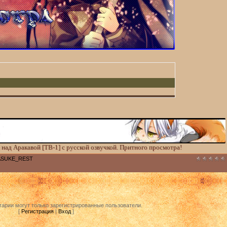
над Аракавой [ТВ-1] с русской озвучкой. Притного просмотра!
ASUKE_REST
арии могут только зарегистрированные пользователи.
[
Регистрация
|
Вход
]