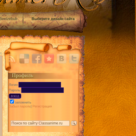
Beelzebub
Выберите дизайн сайта
51
Профиль
Логин:
Пароль:
запомнить
Забыл пароль
|
Регистрация