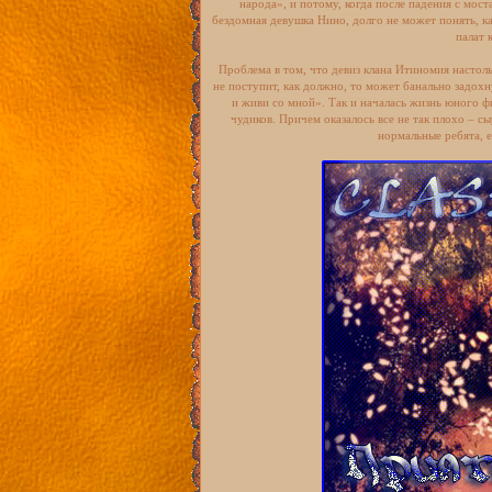
народа», и потому, когда после падения с мост
бездомная девушка Нино, долго не может понять, ка
палат 
Проблема в том, что девиз клана Итиномия настоль
не поступит, как должно, то может банально задох
и живи со мной». Так и началась жизнь юного 
чудиков. Причем оказалось все не так плохо – 
нормальные ребята, 