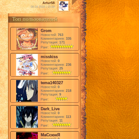
Artur58
08.04.2016 | 15:09
Топ пользователей
Grom
Новостей:
763
Комментариев:
335
Репутация:
171
Ранг:
misskiss
Новостей:
0
Комментариев:
236
Репутация:
25
Ранг:
tema140327
Новостей:
0
Комментариев:
218
Репутация:
9
Ранг:
Dark_Live
Новостей:
0
Комментариев:
113
Репутация:
11
Ранг:
МаСсюнЯ