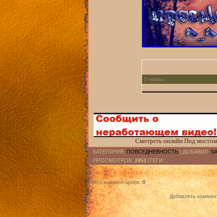
1 эпизод
2 эпизод
3 эпизод
4 эпизод
Смотреть онлайн Под мостом 
5 эпизод
КАТЕГОРИЯ
:
ПОВСЕДНЕВНОСТЬ
|
ДОБАВИЛ
:
S
ПРОСМОТРОВ
:
2453
|ТЕГИ: .
6 эпизод
7 эпизод
Всего комментариев
:
0
8 эпизод
Добавлять коммент
9 эпизод