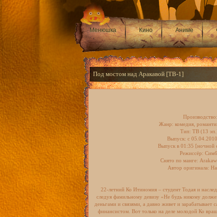
Менюшка
Кино
Аниме
Под мостом над Аракавой [ТВ-1]
Производство
Жанр: комедия, романти
Тип: ТВ (13 эп.
Выпуск: c 05.04.201
Выпуск в 01:35 [ночной 
Режиссёр: Сим
Снято по манге: Arakaw
Автор оригинала: Н
22-летний Ко Итиномия – студент Тодая и насле
следуя фамильному девизу «Не будь никому долже
деньгами и связями, а давно живет и зарабатывает
финансистом. Вот только на деле молодой Ко вращ