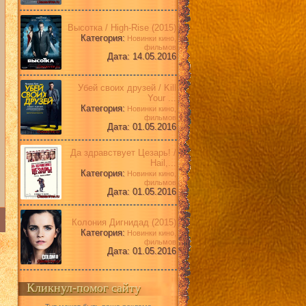
Высотка / High-Rise (2015)
Категория:
Новинки кино,
фильмов
Дата: 14.05.2016
Убей своих друзей / Kill
Your ...
Категория:
Новинки кино,
фильмов
Дата: 01.05.2016
Да здравствует Цезарь! /
Hail,...
Категория:
Новинки кино,
фильмов
Дата: 01.05.2016
Колония Дигнидад (2015)
Категория:
Новинки кино,
фильмов
Дата: 01.05.2016
Кликнул-помог сайту