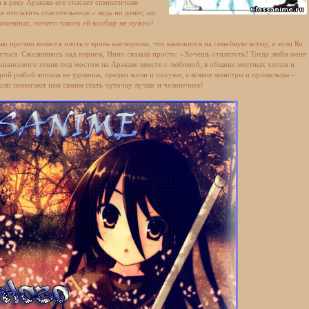
а в реку Аракава его спасает симпатичная
к отплатить спасительнице – ведь ни денег, ни
каменных, ничего такого ей вообще не нужно!
ко прочно вошел в плоть и кровь наследника, что наложился на семейную астму, и если Ко
нуться. Сжалившись над парнем, Нино сказала просто: «Хочешь отплатить? Тогда люби меня
финансового гения под мостом на Аракаве вместе с любимой, в общине местных хиппи и
сырой рыбой японца не удивишь, предки жили и похуже, а всякие монстры и пришельцы –
если помогают нам самим стать чуточку лучше и человечнее!