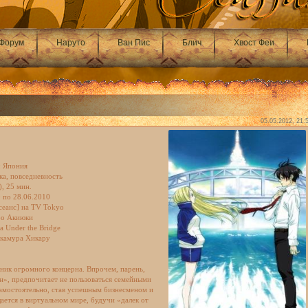
Форум
Наруто
Ван Пис
Блич
Хвост Феи
05.05.2012, 21:
: Япония
ка, повседневность
), 25 мин.
0 по 28.06.2010
сеанс] на TV Tokyo
бо Акиюки
a Under the Bridge
акамура Хикару
дник огромного концерна. Впрочем, парень,
н», предпочитает не пользоваться семейными
 самостоятельно, став успешным бизнесменом и
ается в виртуальном мире, будучи «далек от