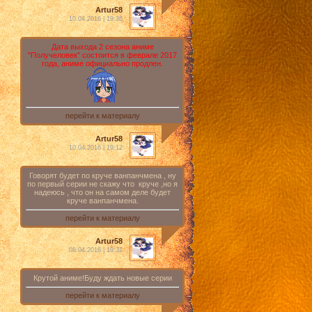
Artur58
10.04.2016 | 19:36
Дата выхода 2 сезона аниме
"Получеловек" состоится в феврале 2017
года, аниме официально продлен.
перейти к материалу
Artur58
10.04.2016 | 19:12
Говорят будет по круче ванпанчмена , ну
по первый серии не скажу что круче ,но я
надеюсь , что он на самом деле будет
круче ванпанчмена.
перейти к материалу
Artur58
08.04.2016 | 19:31
Крутой аниме!Буду ждать новые серии
перейти к материалу