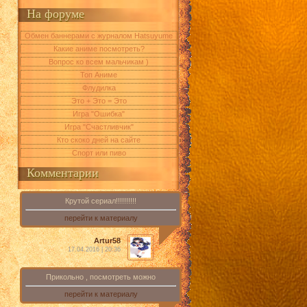
На форуме
Обмен баннерами с журналом Hatsuyume
Какие аниме посмотреть?
Вопрос ко всем мальчикам )
Топ Аниме
Флудилка
Это + Это = Это
Игра "Ошибка"
Игра "Счастливчик"
Кто скоко дней на сайте
Спорт или пиво
Комментарии
Крутой сериал!!!!!!!!!!
перейти к материалу
Artur58
17.04.2016 | 20:36
Прикольно , посмотреть можно
перейти к материалу